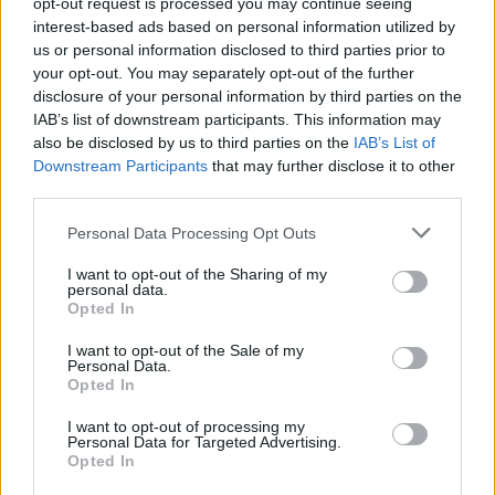
opt-out request is processed you may continue seeing
interest-based ads based on personal information utilized by
us or personal information disclosed to third parties prior to
your opt-out. You may separately opt-out of the further
disclosure of your personal information by third parties on the
IAB’s list of downstream participants. This information may
also be disclosed by us to third parties on the
IAB’s List of
Downstream Participants
that may further disclose it to other
third parties.
Personal Data Processing Opt Outs
I want to opt-out of the Sharing of my
personal data.
Opted In
I want to opt-out of the Sale of my
Personal Data.
Στο άλλο πλοίο, σημαίας Σιγκαπούρης, στο
Opted In
οποίο το πλήρωμα αποτελείται από
I want to opt-out of processing my
Φιλλιπινέζους και Ρουμάνους ναυτικούς, δεν
Personal Data for Targeted Advertising.
Opted In
έχουν σημειωθεί ζημιές και αναμένεται να