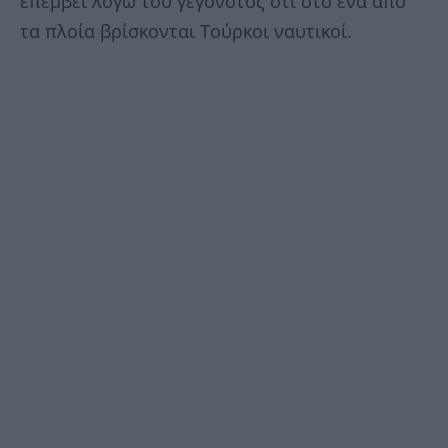
επέμβει λόγω του γεγονότος ότι στο ένα από
τα πλοία βρίσκονται Τούρκοι ναυτικοί.