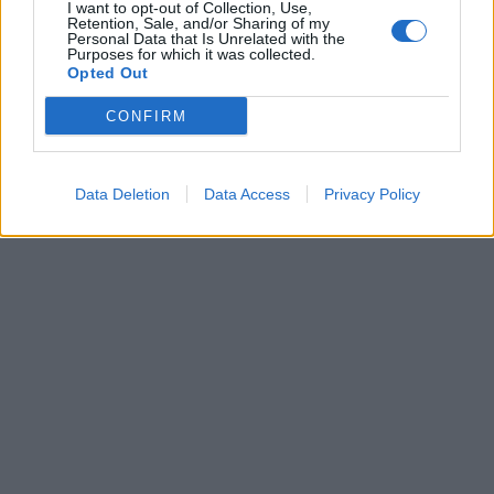
συνεχίσει κανονικά το ταξίδι του.
I want to opt-out of Collection, Use,
Retention, Sale, and/or Sharing of my
Personal Data that Is Unrelated with the
Purposes for which it was collected.
Υπενθυμίζεται ότι και τα δύο πλοία ήταν κενά
Opted Out
φορτίου την ώρα του ατυχήματος, ενώ δεν
CONFIRM
προκλήθηκε κάποια μόλυνση στα ύδατα.
Data Deletion
Data Access
Privacy Policy