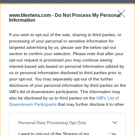
αξιωματικής αντιπολίτευσης».
www.tilestwra.com -
Do Not Process My Personal
Information
Τέλος ο κ. Μητσοτάκης έθεσε ακόμη ένα
προεκλογικό δίλημμα: «Εάν επιτύχαμε τόσα
If you wish to opt-out of the sale, sharing to third parties, or
πολλά εν μέσω πανδημίας, εισβολής στον Έβρο
processing of your personal or sensitive information for
targeted advertising by us, please use the below opt-out
και οξείας οικονομικής κρίσης φανταστείτε τι
section to confirm your selection. Please note that after your
θα πετύχουμε σε μία 8ετία».
opt-out request is processed you may continue seeing
interest-based ads based on personal information utilized by
us or personal information disclosed to third parties prior to
your opt-out. You may separately opt-out of the further
disclosure of your personal information by third parties on the
IAB’s list of downstream participants. This information may
also be disclosed by us to third parties on the
IAB’s List of
Downstream Participants
that may further disclose it to other
third parties.
Personal Data Processing Opt Outs
I want to opt-out of the Sharing of my