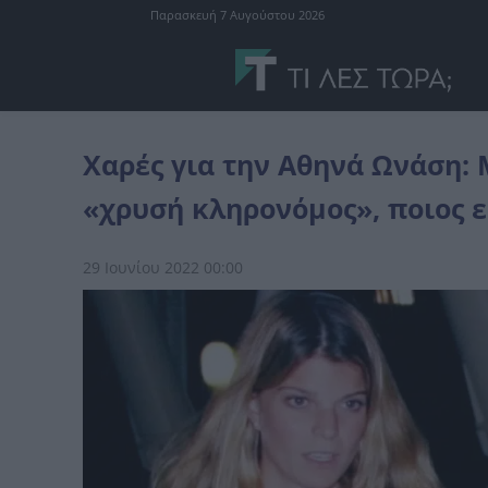
Παρασκευή 7 Αυγούστου 2026
Ελλάδα
Χαρές για την Αθηνά Ωνάση: Μητέρα για πρώτη φορά η «
Χαρές για την Αθηνά Ωνάση:
«χρυσή κληρονόμος», πoιoς ε
29 Ιουνίου 2022 00:00