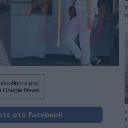
σ
π
7 
«
δ
τ