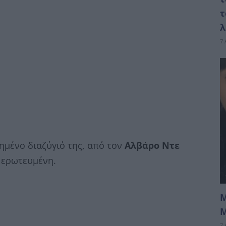
τ
7 
ημένο διαζύγιό της, από τον
Αλβάρο Ντε
 ερωτευμένη.
Μ
Μ
7 