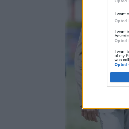
Opted 
I want t
Opted 
I want 
Advertis
Opted 
I want t
of my P
was col
Opted 