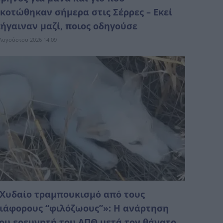
κοτώθηκαν σήμερα στις Σέρρες – Εκεί
ήγαιναν μαζί, ποιος οδηγούσε
Αυγούστου 2026 14:09
Χυδαίο τραμπουκισμό από τους
ιάφορους “φιλόζωους”»: Η ανάρτηση
ου ερευνητή του ΑΠΘ μετά τον θάνατο