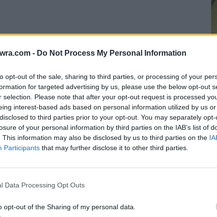
twra.com -
Do Not Process My Personal Information
to opt-out of the sale, sharing to third parties, or processing of your per
formation for targeted advertising by us, please use the below opt-out s
ματα έχουν εμφανιστεί μαζί σε αγώνες αλλά και
r selection. Please note that after your opt-out request is processed y
 να έχουν επιβεβαιώσει την μεταξύ τους σχέση.
eing interest-based ads based on personal information utilized by us or
disclosed to third parties prior to your opt-out. You may separately opt-
Ο
losure of your personal information by third parties on the IAB’s list of
κ
. This information may also be disclosed by us to third parties on the
IA
Participants
that may further disclose it to other third parties.
7 
l Data Processing Opt Outs
o opt-out of the Sharing of my personal data.