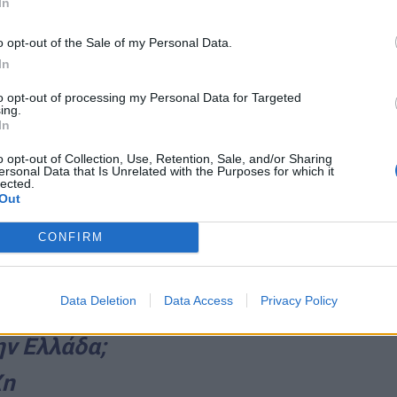
In
o opt-out of the Sale of my Personal Data.
In
to opt-out of processing my Personal Data for Targeted
ing.
In
o opt-out of Collection, Use, Retention, Sale, and/or Sharing
ion/status/1477243720189845514?
ersonal Data that Is Unrelated with the Purposes for which it
lected.
tembed%7Ctwterm%5E1477243720189845514%7Ct
Out
A%2F%2Fthecaller.gr%2Fellada%2Fchamos-sto-
CONFIRM
anous-sto-sintagma-gia-tin-protochronia%2F
Data Deletion
Data Access
Privacy Policy
γιάννη;
ην Ελλάδα;
Xn