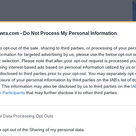
twra.com -
Do Not Process My Personal Information
to opt-out of the sale, sharing to third parties, or processing of your per
τισε αρκετούς χρήστες του διαδικτύου με το
formation for targeted advertising by us, please use the below opt-out s
r selection. Please note that after your opt-out request is processed y
nd στο twitter και εκατοντάδες σχόλια να έχουν
eing interest-based ads based on personal information utilized by us or
δικτύωσης.
disclosed to third parties prior to your opt-out. You may separately opt-
Λ
losure of your personal information by third parties on the IAB’s list of
Τ
. This information may also be disclosed by us to third parties on the
IA
όλια στο twitter:
Participants
that may further disclose it to other third parties.
6 
l Data Processing Opt Outs
o opt-out of the Sharing of my personal data.