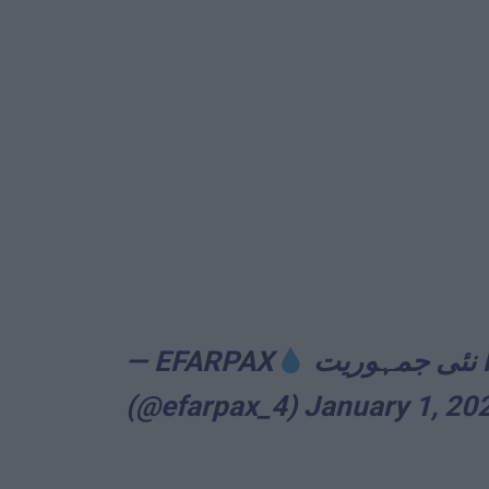
— EFARPAX
نئی جمہوریت ΚΥΒΈΡΝΗΣΗ ΤΟΥ ΚΏΛΟΥ
(@efarpax_4)
January 1, 20