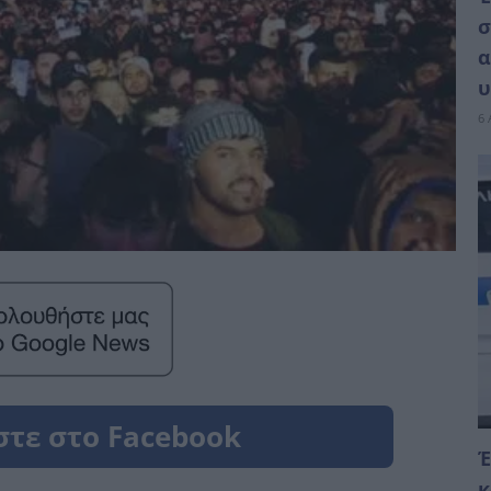
σ
α
υ
6 
Έ
κ