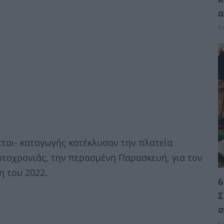
α
6 
εται- καταγωγής κατέκλυσαν την πλατεία
τοχρονιάς, την περασμένη Παρασκευή, για τον
η του 2022.
6
Σ
σ
6 