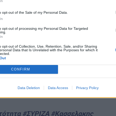
In
ωνικά μέσα δόθηκε «τροφή» για να εκδηλωθούν
o opt-out of the Sale of my Personal Data.
In
to opt-out of processing my Personal Data for Targeted
ing.
In
o opt-out of Collection, Use, Retention, Sale, and/or Sharing
ersonal Data that Is Unrelated with the Purposes for which it
lected.
Out
CONFIRM
Data Deletion
Data Access
Privacy Policy
υτότητα
#ΣΥΡΙΖΑ
#Κασσελακης