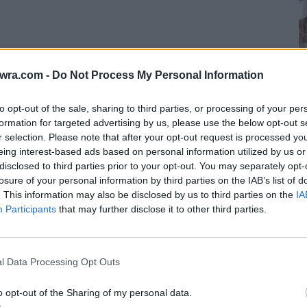
twra.com -
Do Not Process My Personal Information
to opt-out of the sale, sharing to third parties, or processing of your per
formation for targeted advertising by us, please use the below opt-out s
r selection. Please note that after your opt-out request is processed y
eing interest-based ads based on personal information utilized by us or
Κ
disclosed to third parties prior to your opt-out. You may separately opt-
«
losure of your personal information by third parties on the IAB’s list of
 νέας ηγεσίας και από εκείνα τα στελέχη της
Τ
. This information may also be disclosed by us to third parties on the
IA
 κόμμα της ριζοσπαστικής αριστεράς.
Participants
that may further disclose it to other third parties.
6 
κε την εισήγηση του κ. Κασσελάκη, έκαναν
l Data Processing Opt Outs
 επιχείρησε να ξεσηκώσει την αίθουσα,
ναντίον των διαφωνούντων.
o opt-out of the Sharing of my personal data.