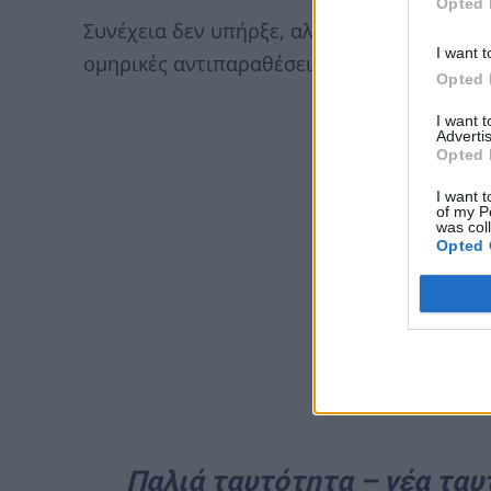
Opted 
Συνέχεια δεν υπήρξε, αλλά σε όλα τα κοιν
I want t
ομηρικές αντιπαραθέσεις «συντρόφων».
Opted 
I want 
Advertis
Opted 
I want t
of my P
was col
Opted 
Παλιά ταυτότητα – νέα τα