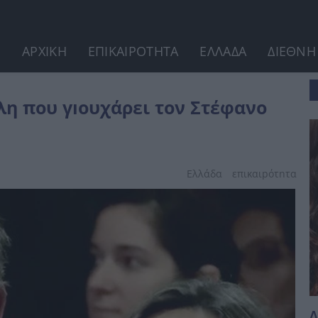
ΑΡΧΙΚΗ
ΕΠΙΚΑΙΡΟΤΗΤΑ
ΕΛΛΑΔΑ
ΔΙΕΘΝΗ
ανο Κασσελάκη
λη που γıουχάρει τον Στέφανο
Ελλάδα
επικαιpότnτα
Δ