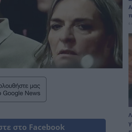
Α
π
6 
Λ
γ
ε