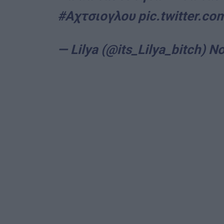
#Αχτσιογλου
pic.twitter.c
— Lilya (@its_Lilya_bitch)
No