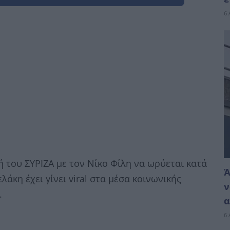
6 
 του ΣΥΡΙΖΑ με τον Νίκο Φίλη να ωρύεται κατά
Ά
άκη έχει γίνει viral στα μέσα κοινωνικής
ν
.
α
6 