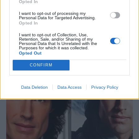
Opted In
I want to opt-out of processing my
Personal Data for Targeted Advertising.
Opted In
Παύλος Μαρινάκης: «Η Ελλάδα είναι ένα
I want to opt-out of Collection, Use,
Retention, Sale, and/or Sharing of my
κράτος δικαίoυ»
Personal Data that Is Unrelated with the
Purposes for which it was collected.
8 Αυγούστου 2026 00:18
Opted Out
CONFIRM
Data Deletion
Data Access
Privacy Policy