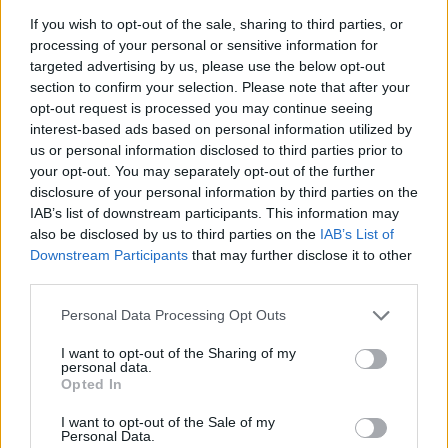
If you wish to opt-out of the sale, sharing to third parties, or
processing of your personal or sensitive information for
targeted advertising by us, please use the below opt-out
section to confirm your selection. Please note that after your
opt-out request is processed you may continue seeing
interest-based ads based on personal information utilized by
Η Ζωή Λεμονάκη, μητέρα 5 παιδιών πέρασε
us or personal information disclosed to third parties prior to
your opt-out. You may separately opt-out of the further
πρώτη στο Παιδαγωγικό στο Ρέθυμνο μετά
disclosure of your personal information by third parties on the
την ανακοίνωση των βάσεων
IAB’s list of downstream participants. This information may
8 Αυγούστου 2026 01:18
also be disclosed by us to third parties on the
IAB’s List of
Downstream Participants
that may further disclose it to other
third parties.
Personal Data Processing Opt Outs
I want to opt-out of the Sharing of my
personal data.
Opted In
I want to opt-out of the Sale of my
Personal Data.