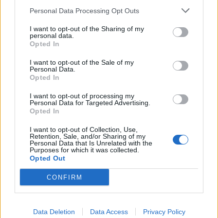
Personal Data Processing Opt Outs
I want to opt-out of the Sharing of my
Ιωάννα Τούνη: Οι άντρες που πέρασαν από
personal data.
Opted In
τη ζωή της – Από τον Νώντα μέχρι τον
Σπυριδωνίδη
I want to opt-out of the Sale of my
Personal Data.
Opted In
6 Αυγούστου 2026 00:35
I want to opt-out of processing my
Personal Data for Targeted Advertising.
Opted In
I want to opt-out of Collection, Use,
Retention, Sale, and/or Sharing of my
Personal Data that Is Unrelated with the
Purposes for which it was collected.
Opted Out
CONFIRM
Data Deletion
Data Access
Privacy Policy