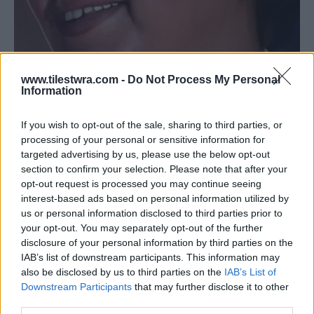
Το θλιβερό τέλος της αγαπημένης «μαμάς»
www.tilestwra.com -
Do Not Process My Personal
Information
του ελληνικού κινηματογράφου – Στην
κηδεία της ήταν ελάχιστοι
If you wish to opt-out of the sale, sharing to third parties, or
6 Αυγούστου 2026 01:18
processing of your personal or sensitive information for
targeted advertising by us, please use the below opt-out
section to confirm your selection. Please note that after your
opt-out request is processed you may continue seeing
interest-based ads based on personal information utilized by
us or personal information disclosed to third parties prior to
your opt-out. You may separately opt-out of the further
disclosure of your personal information by third parties on the
IAB’s list of downstream participants. This information may
also be disclosed by us to third parties on the
IAB’s List of
Downstream Participants
that may further disclose it to other
third parties.