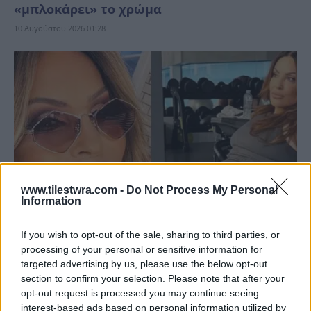
«μπλοκάρει» το χρώμα
10 Αυγούστου 2026 01:28
www.tilestwra.com -
Do Not Process My Personal
Information
If you wish to opt-out of the sale, sharing to third parties, or
processing of your personal or sensitive information for
Ναταλία Γερμανού: Ποζάρει με μπικίνι στα
targeted advertising by us, please use the below opt-out
61 της σε τρομερή φυσική κατάσταση – Η
section to confirm your selection. Please note that after your
φωτογραφία με μαγιό από την Κρήτη
opt-out request is processed you may continue seeing
interest-based ads based on personal information utilized by