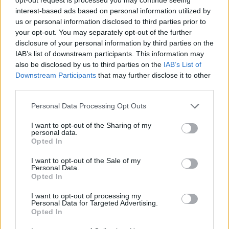
Κληρονομιά χωρίς διαθήκη: Ο νόμος που
interest-based ads based on personal information utilized by
μπορεί να αφήσει συγγενείς… εκτός – Η
us or personal information disclosed to third parties prior to
your opt-out. You may separately opt-out of the further
σειρά
disclosure of your personal information by third parties on the
7 Αυγούστου 2026 04:48
IAB’s list of downstream participants. This information may
also be disclosed by us to third parties on the
IAB’s List of
Downstream Participants
that may further disclose it to other
third parties.
Personal Data Processing Opt Outs
I want to opt-out of the Sharing of my
personal data.
Opted In
I want to opt-out of the Sale of my
Personal Data.
Opted In
I want to opt-out of processing my
Personal Data for Targeted Advertising.
Opted In
Δημοφιλές άλειμμα σοκολάτας που