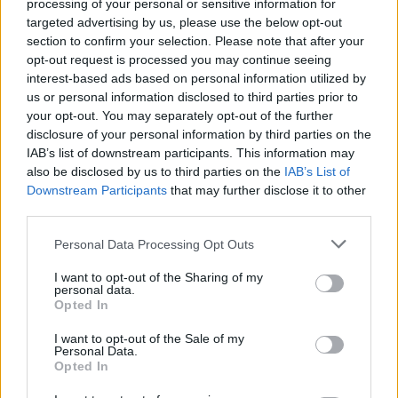
processing of your personal or sensitive information for
targeted advertising by us, please use the below opt-out
section to confirm your selection. Please note that after your
opt-out request is processed you may continue seeing
interest-based ads based on personal information utilized by
us or personal information disclosed to third parties prior to
your opt-out. You may separately opt-out of the further
Η Λίλα Μπακλέση γέννησε το πρώτο της
disclosure of your personal information by third parties on the
IAB’s list of downstream participants. This information may
παιδί – Η τρυφερή ανάρτηση του
also be disclosed by us to third parties on the
IAB’s List of
συντρόφου της
Downstream Participants
that may further disclose it to other
8 Αυγούστου 2026 00:07
third parties.
Personal Data Processing Opt Outs
I want to opt-out of the Sharing of my
personal data.
Opted In
I want to opt-out of the Sale of my
Personal Data.
Opted In