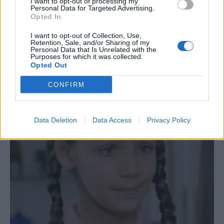
I want to opt-out of processing my
Personal Data for Targeted Advertising.
Opted In
I want to opt-out of Collection, Use,
Retention, Sale, and/or Sharing of my
Personal Data that Is Unrelated with the
Μαργαρίτα Θεοδωράκη: «Ξυπνάω στις 4 το
Purposes for which it was collected.
Opted Out
πρωί, έχω 45 γάτες και 22 σκυλιά, είναι τα
παιδιά μου»
CONFIRM
8 Αυγούστου 2026 00:12
Data Deletion
Data Access
Privacy Policy