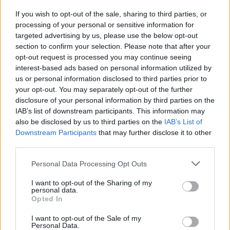
If you wish to opt-out of the sale, sharing to third parties, or
processing of your personal or sensitive information for
targeted advertising by us, please use the below opt-out
section to confirm your selection. Please note that after your
opt-out request is processed you may continue seeing
interest-based ads based on personal information utilized by
Εριέττα Κούρκουλου: Τα φιλιά με τον
us or personal information disclosed to third parties prior to
your opt-out. You may separately opt-out of the further
Βύρωνα Βασιλειάδη στις διακοπές τους και
disclosure of your personal information by third parties on the
τα γενέθλια – «Καμία στιγμή ευτυχίας
IAB’s list of downstream participants. This information may
δεδομένη»
also be disclosed by us to third parties on the
IAB’s List of
Downstream Participants
that may further disclose it to other
9 Αυγούστου 2026 03:46
third parties.
Personal Data Processing Opt Outs
I want to opt-out of the Sharing of my
personal data.
Opted In
I want to opt-out of the Sale of my
Personal Data.