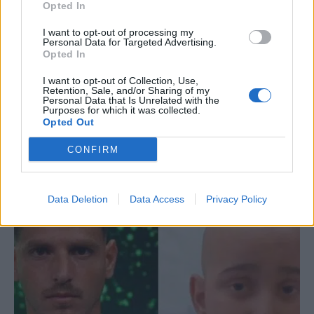
Opted In
I want to opt-out of processing my
Personal Data for Targeted Advertising.
Opted In
I want to opt-out of Collection, Use,
Retention, Sale, and/or Sharing of my
ΕΠΟ για τα γενέθλια του Ότο Ρεχάγκελ:
Personal Data that Is Unrelated with the
Purposes for which it was collected.
«Χρόνια πολλά στον άνθρωπο που
Opted Out
σημάδεψε την ιστορία της Εθνικής
CONFIRM
Ελλάδας»
9 Αυγούστου 2026 13:57
Data Deletion
Data Access
Privacy Policy