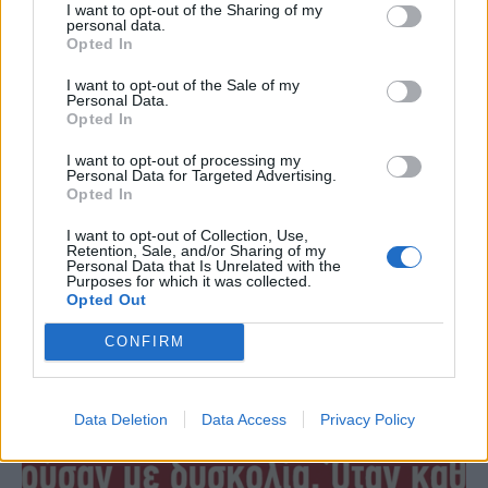
Ό,τι και να γίνεται στη ζωή σας αυτή τη
I want to opt-out of the Sharing of my
personal data.
στιγμή, πρέπει να διαβάσετε αυτή τη
Opted In
σύντομη ιστορία
I want to opt-out of the Sale of my
Personal Data.
5 Σεπτεμβρίου 2017 16:08
Opted In
Ήταν μια φαινομενικά συνηθισμένη μέρα όταν
I want to opt-out of processing my
αποφάσισα να παραιτηθώ… Τελείως ξαφνικά πήρα
Personal Data for Targeted Advertising.
Opted In
την απόφαση να παραιτηθώ από τη δουλειά...
I want to opt-out of Collection, Use,
Retention, Sale, and/or Sharing of my
Διαβάστε περισσότερα
Personal Data that Is Unrelated with the
Purposes for which it was collected.
Opted Out
CONFIRM
Data Deletion
Data Access
Privacy Policy