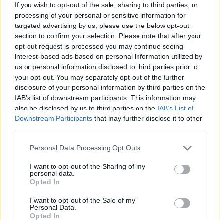
If you wish to opt-out of the sale, sharing to third parties, or
processing of your personal or sensitive information for
targeted advertising by us, please use the below opt-out
section to confirm your selection. Please note that after your
opt-out request is processed you may continue seeing
interest-based ads based on personal information utilized by
us or personal information disclosed to third parties prior to
your opt-out. You may separately opt-out of the further
Μάστορα – Καληφώνη: Νέα σενάρια
disclosure of your personal information by third parties on the
IAB’s list of downstream participants. This information may
χωρισμού μετά τις χωριστές διακοπές και
also be disclosed by us to third parties on the
IAB’s List of
τη σιωπή στην επέτειό τους
Downstream Participants
that may further disclose it to other
6 Αυγούστου 2026 22:52
third parties.
Personal Data Processing Opt Outs
I want to opt-out of the Sharing of my
personal data.
Opted In
I want to opt-out of the Sale of my
Personal Data.
Opted In