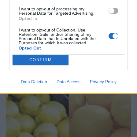
I want to opt-out of processing my
Personal Data for Targeted Advertising.
Opted In
I want to opt-out of Collection, Use,
Retention, Sale, and/or Sharing of my
Personal Data that Is Unrelated with the
Εισιτήριο με 3 εuρώ φαγητό με 10 εuρώ: Το
Purposes for which it was collected.
Opted Out
νησί – θαύμα που επιλέγουν όσοι
προτιμούν φθηνές κι ανέμελες διακοπές
CONFIRM
6 Αυγούστου 2026 09:19
Data Deletion
Data Access
Privacy Policy