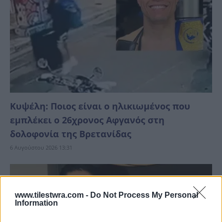
Κυψέλη: Ποιος είναι ο ηλικιωμένος που
εμπλέκει ο 26χρονος Αφγανός στη
δολοφονία της Βρετανίδας
6 Αυγούστου 2026 13:31
www.tilestwra.com -
Do Not Process My Personal
Information