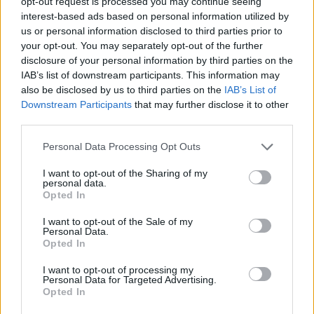
opt-out request is processed you may continue seeing
πολύ μεγάλη η ευθύνη των αρχηγών όλων
interest-based ads based on personal information utilized by
των κομμάτων ανεξαιρέτως που άφησαν να
us or personal information disclosed to third parties prior to
καλλιεργηθεί επί δεκαετίες το αίσθημα
your opt-out. You may separately opt-out of the further
disclosure of your personal information by third parties on the
ανασφάλειας στη χώρα μας
».
IAB’s list of downstream participants. This information may
also be disclosed by us to third parties on the
IAB’s List of
Downstream Participants
that may further disclose it to other
third parties.
Personal Data Processing Opt Outs
I want to opt-out of the Sharing of my
personal data.
Opted In
I want to opt-out of the Sale of my
Personal Data.
Opted In
I want to opt-out of processing my
Personal Data for Targeted Advertising.
Opted In