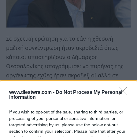
Σε σχετική ερώτηση για το εάν η χθεσινή
μαζική συγκέντρωση ήταν ακροδεξιά όπως
κάποιοι υποστηρίζουν ο Δήμαρχος
Θεσσαλονίκης υπογράμμισε: «ο πυρήνας της
οργάνωσης εχθές ήταν ακροδεξιοί αλλά σε
καμία περίπτωση δεν ήταν όλοι οι
www.tilestwra.com -
Do Not Process My Personal
συμμετέχοντες ακροδεξιοί. Εχθές είδα μία
Information
κατάσταση παρέλασης.
Το σύνθημα η
Μακεδονία είναι ελληνική είναι επιθετικό
.
If you wish to opt-out of the sale, sharing to third parties, or
processing of your personal or sensitive information for
Το 50% ανήκει σε εμάς το 30% στα Σκόπια
targeted advertising by us, please use the below opt-out
και το υπόλοιπο στην Βουλγαρία. Είναι
section to confirm your selection. Please note that after your