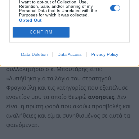
I want to opt-out of Collection, Use,
Retention, Sale, and/or Sharing of my
Personal Data that Is Unrelated with the
Purposes for which it was collected.
Opted Out
CONFIRM
Αναφορικά με τις
κατηγορίες
που ακούστηκαν
Data Deletion
Data Access
Privacy Policy
από πολλούς εκ των συμμετεχόντων στο
συλλαλητήριο ο κ. Μπουτάρης είπε:
«Λυπήθηκα για τα λόγια του στρατηγού
Φραγκούλη και τις κατηγορίες που εξαπέλυσε
εναντίον μου τα οποίο θεωρώ
ανοησίες
. Δεν
είναι η πρώτη φορά που ακούω προσβολές και
αναλήθειες και είμαι συνηθισμένος σε αυτά τα
φαινόμενα».