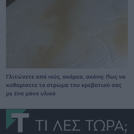
Γλιτώνετε από ıούς, ακάρεα, σκόνη: Πως να
καθαρiσετε το στρώμα του κρεβατιού σας
με ένα μόνο υλıκό