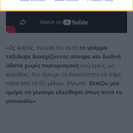
«Ως ψαράς, ένιωσα ότι αυτό
το γράμμα
ταξίδεψε διασχίζοντας σύνορα και διεθνή
ύδατα χωρίς περιορισμούς
ενώ εμείς, ως
ψαράδες, δεν έχουμε τη δυνατότητα να πάμε
πέρα από τα έξι μίλια», δήλωσε.
Ελπίζω μία
ημέρα να γίνουμε ελεύθεροι όπως αυτό το
μπουκάλι».