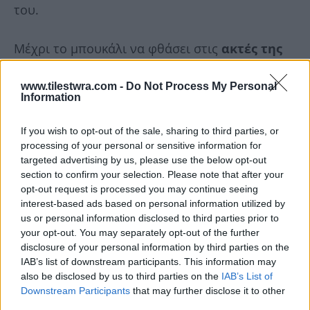
του.
Μέχρι το μπουκάλι να φθάσει στις
ακτές της
Γάζας
την περασμένη εβδομάδα, τα λουλούδια
www.tilestwra.com -
Do Not Process My Personal
είχαν μαραθεί.
Αλλά ο Σολτάν δήλωσε σήμερα
Information
ότι χάρηκε στη σκέψη πως τα κύματα
μπόρεσαν να μεταφέρουν ένα ξέγνοιαστο
If you wish to opt-out of the sale, sharing to third parties, or
processing of your personal or sensitive information for
μήνυμα σε ταραγμένα νερά που τελούν υπό
targeted advertising by us, please use the below opt-out
ισραηλινό ναυτικό αποκλεισμό και
section to confirm your selection. Please note that after your
opt-out request is processed you may continue seeing
περιορισμούς στην αλιευτική ζώνη.
interest-based ads based on personal information utilized by
us or personal information disclosed to third parties prior to
your opt-out. You may separately opt-out of the further
disclosure of your personal information by third parties on the
IAB’s list of downstream participants. This information may
also be disclosed by us to third parties on the
IAB’s List of
Downstream Participants
that may further disclose it to other
third parties.