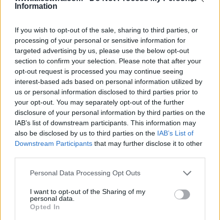
Information
τότε που το παλιό σύστημα έπαιζε τα ρέστα
του…. Θυμάστε όσους έτρεχαν να
If you wish to opt-out of the sale, sharing to third parties, or
φυγαδεύσουν τις καταθέσεις τους με το φόβο
processing of your personal or sensitive information for
targeted advertising by us, please use the below opt-out
του κουρέματος των τραπεζικών καταθέσεων;
section to confirm your selection. Please note that after your
Θυμάστε το διχασμό; Εκείνοι που είχαν να
opt-out request is processed you may continue seeing
χάσουν πολλά και είχαν ήδη βγάλει τα χρήματά
interest-based ads based on personal information utilized by
us or personal information disclosed to third parties prior to
τους στο εξωτερικό και εκείνοι που δεν είχαν
your opt-out. You may separately opt-out of the further
να χάσουν πια τίποτα.
disclosure of your personal information by third parties on the
IAB’s list of downstream participants. This information may
also be disclosed by us to third parties on the
IAB’s List of
»Ο Τσίπρας ζήτησε την κρίσιμη στιγμή τη
Downstream Participants
that may further disclose it to other
γνώμη του ελληνικού λαού κι αυτός, παρόλο
third parties.
των ωμό εκβιασμό που του έκλεισαν
Personal Data Processing Opt Outs
προκλητικά τις τράπεζες, τού είπε: “να
I want to opt-out of the Sharing of my
αντισταθείς”. Θυμάστε τη συγκέντρωση του
personal data.
Opted In
“όχι” στο Σύνταγμα; Ένα εκατομμύριο