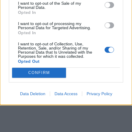
I want to opt-out of the Sale of my
άνθρωποι. Μια φωνή που δυνάμωνε, μια
Personal Data.
Opted In
δύναμη που μας ένωνε.
I want to opt-out of processing my
Personal Data for Targeted Advertising.
Opted In
I want to opt-out of Collection, Use,
Retention, Sale, and/or Sharing of my
Personal Data that Is Unrelated with the
Purposes for which it was collected.
Opted Out
CONFIRM
Data Deletion
Data Access
Privacy Policy