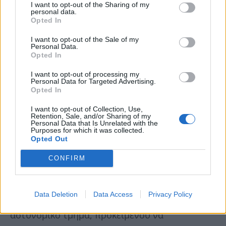
I want to opt-out of the Sharing of my
personal data.
Opted In
I want to opt-out of the Sale of my
Personal Data.
Opted In
I want to opt-out of processing my
Personal Data for Targeted Advertising.
Opted In
I want to opt-out of Collection, Use,
Retention, Sale, and/or Sharing of my
Personal Data that Is Unrelated with the
Purposes for which it was collected.
Opted Out
Στην περίπτωση αυτή, όπως μας εξηγεί η
CONFIRM
πρώτη πηγή μας, είναι υποχρεωτική η σχετική
σήμανση απ΄έξω και η παρουσία -βάσει νόμου-
Data Deletion
Data Access
Privacy Policy
τουλάχιστον 2 φορές την εβδομάδα στο οικείο
αστυνομικό τμήμα, προκειμένου να