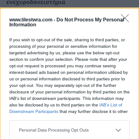
ενεχυροδανειστήρια
Είναι κοινός τόπος ότι την περίοδο της κρίσης,
www.tilestwra.com -
Do Not Process My Personal
Information
τα ενεχυροδανειστήρια άρχισαν να
ξεφυτρώνουν σαν τα μανιτάρια μέσα στις
If you wish to opt-out of the sale, sharing to third parties, or
γειτονιές. Με το «άνοιγμα» του επαγγέλματος,
processing of your personal or sensitive information for
targeted advertising by us, please use the below opt-out
αρκεί να είσαι 18 χρονών και να έχεις λευκό
section to confirm your selection. Please note that after your
ποινικό μητρώο και με μια αίτηση στο οικείο
opt-out request is processed you may continue seeing
interest-based ads based on personal information utilized by
αστυνομικό τμήμα μπορείς να βγάλεις άδεια.
us or personal information disclosed to third parties prior to
your opt-out. You may separately opt-out of the further
disclosure of your personal information by third parties on the
IAB’s list of downstream participants. This information may
also be disclosed by us to third parties on the
IAB’s List of
Downstream Participants
that may further disclose it to other
third parties.
Personal Data Processing Opt Outs