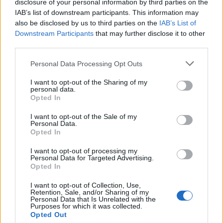
disclosure of your personal information by third parties on the
Όσο ακριβώς είναι η μυστική ρήτρα του
IAB’s list of downstream participants. This information may
also be disclosed by us to third parties on the
IAB’s List of
συμβολαίου που μόνο παραγωγή και παίκτες
Downstream Participants
that may further disclose it to other
ξέρουν.
third parties.
Όπως είμαστε σε θέση να γνωρίζουμε κάθε
Personal Data Processing Opt Outs
νέος παίκτης που επιλέγεται να μπει στο
I want to opt-out of the Sharing of my
παιχνίδι καλείται να δεχτεί πολλούς
personal data.
Opted In
δεσμευτικούς όρους, με πιο σκληρό εκείνον
I want to opt-out of the Sale of my
που αφορά στην αναγκαστική παραμονή του
Personal Data.
στο παιχνίδι για τουλάχιστον δύο μήνες!
Opted In
I want to opt-out of processing my
Personal Data for Targeted Advertising.
Opted In
I want to opt-out of Collection, Use,
Retention, Sale, and/or Sharing of my
Personal Data that Is Unrelated with the
Purposes for which it was collected.
Opted Out