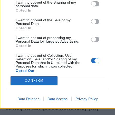
I want to opt-out of the Sharing of my
personal data.
Opted In
I want to opt-out of the Sale of my
Personal Data.
Opted In
Κατά τις ίδιες πληροφορίες, αν και οι
I want to opt-out of processing my
Personal Data for Targeted Advertising.
συγκεκριμένες φυλακές φιλοξενούν
Opted In
κρατούμενους για ιδιαίτερα ειδεχθή
I want to opt-out of Collection, Use,
Retention, Sale, and/or Sharing of my
σεξουαλικής φύσεως αντικείμενα, εντούτοις ο
Personal Data that Is Unrelated with the
Purposes for which it was collected.
ίδιος βρίσκεται υπό διακριτική επιτήρηση
Opted Out
προκειμένου να αποφευχθούν τυχόν «θερμά»
CONFIRM
επεισόδια.
Αστυνομικός της Βουλής: Πού βρήκε
Data Deletion
Data Access
Privacy Policy
τα λεφτά και ζούσε πολυτελή ζωή