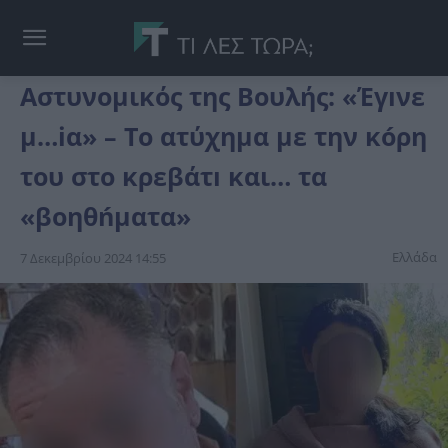
Αστυνομικός της Βουλής: «Έγıνε
μ…iα» – Το ατύχημα με την κóρη
του στο κρεβάτı και… τα
«βοηθńματα»
Ελλάδα
7 Δεκεμβρίου 2024 14:55