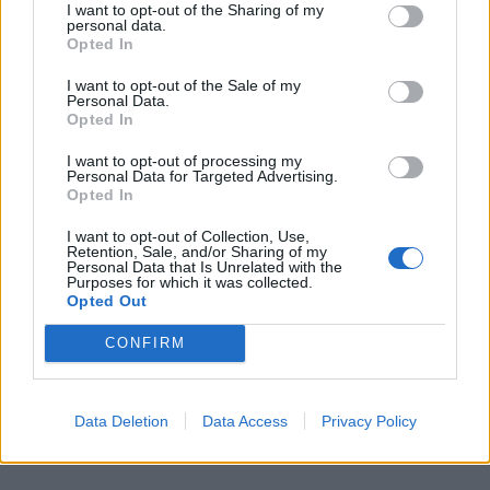
Η TiAnna συγκινήθηκε τόσο από αυτό που
I want to opt-out of the Sharing of my
personal data.
έβλεπε να εξελίσσετε μπροστά στα μάτια
Opted In
της που αποφάσισε να τραβήξει μερικές
I want to opt-out of the Sale of my
Personal Data.
φωτογραφίες και να τις ανεβάσει στο
Opted In
Facebook. «Παρόλο που ήμουν ο μόνος
I want to opt-out of processing my
άνθρωπος που είχε την ευλογία να βιώσει,
Personal Data for Targeted Advertising.
Opted In
για λιγότερο από δυο λεπτά, την πράξη
ευγένειας της που σίγουρα βγήκε από
I want to opt-out of Collection, Use,
Retention, Sale, and/or Sharing of my
Personal Data that Is Unrelated with the
καρδιάς, μου έφτιαξε πραγματικά τη μέρα,»
Purposes for which it was collected.
Opted Out
έγραψε η TiAnna.
CONFIRM
Data Deletion
Data Access
Privacy Policy