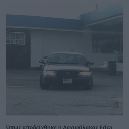
Όπως αποδείχθηκε η Αρχιφύλακας Erica