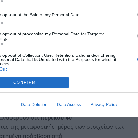
In
o opt-out of the Sale of my Personal Data.
In
to opt-out of processing my Personal Data for Targeted
ing.
In
o opt-out of Collection, Use, Retention, Sale, and/or Sharing
ersonal Data that Is Unrelated with the Purposes for which it
lected.
Out
CONFIRM
Data Deletion
Data Access
Privacy Policy
 αναφέρουν ότι
περίπου 40
ες της μεταφορικής, μέρος των στοιχείων των
δοτημένη πρόσβαση από