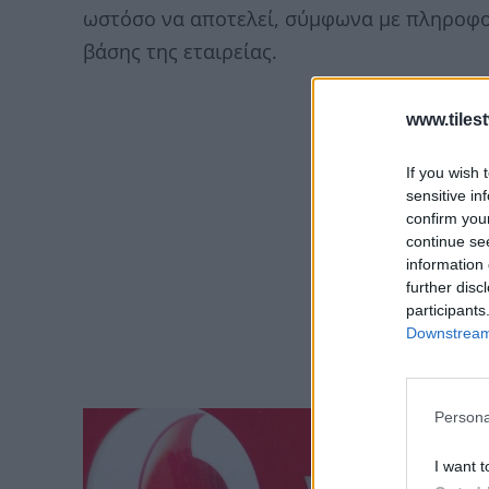
ωστόσο να αποτελεί, σύμφωνα με πληροφο
βάσης της εταιρείας.
www.tiles
If you wish 
sensitive in
confirm you
continue se
information 
further disc
participants
Downstream 
Persona
I want t