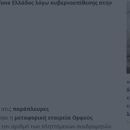
fone Ελλάδος λόγω κυβερνοεπίθεσης στην
«
δ
τ
τ
 στις
παράπλευρες
ηκε η
μεταφορική εταιρεία Ορφεύς
7 
ε τον αριθμό των πληττόμενων συνδρομητών