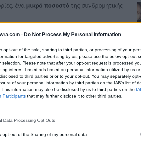
ρίες, ένα
μικρό ποσοστό
της συνδρομητικής
twra.com -
Do Not Process My Personal Information
to opt-out of the sale, sharing to third parties, or processing of your per
formation for targeted advertising by us, please use the below opt-out s
r selection. Please note that after your opt-out request is processed y
eing interest-based ads based on personal information utilized by us or
disclosed to third parties prior to your opt-out. You may separately opt-
losure of your personal information by third parties on the IAB’s list of
Σ
. This information may also be disclosed by us to third parties on the
IA
Participants
that may further disclose it to other third parties.
τ
σ
«
l Data Processing Opt Outs
7 
o opt-out of the Sharing of my personal data.