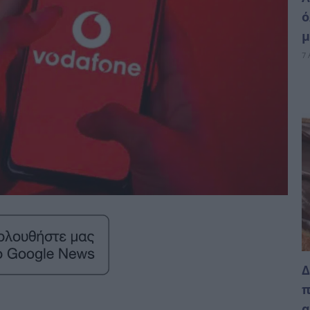
ό
μ
7 
Δ
π
α