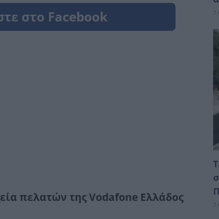
7 
Τ
σ
Π
χεία πελατών της Vodafone Ελλάδος
7 