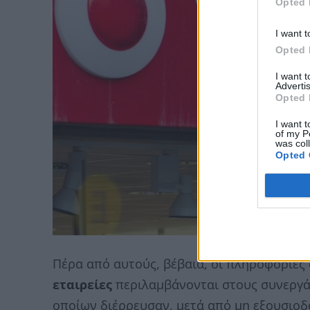
Opted 
I want t
Opted 
I want 
Advertis
Opted 
I want t
of my P
was col
Opted 
Πέρα από αυτούς, βέβαια, οι πληροφορίες
εταιρείες
περιλαμβάνονται στους συνεργάτ
οποίων διέρρευσαν, μετά από μη εξουσιο