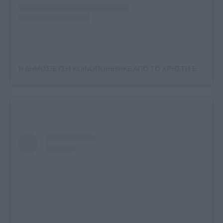
Η ΔΗΜΟΣΙΕΥΣΗ ΚΟΙΝΟΠΟΙΗΘΗΚΕ ΑΠΟ ΤΟ ΧΡΗΣΤΗ ELIZA SPENCER (@ELIZAVSPENCER)