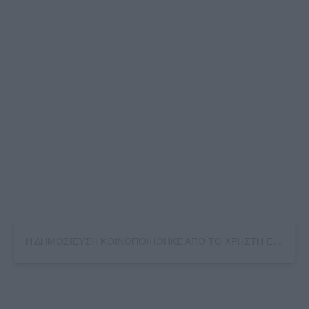
Η ΔΗΜΟΣΙΕΥΣΗ ΚΟΙΝΟΠΟΙΗΘΗΚΕ ΑΠΟ ΤΟ ΧΡΗΣΤΗ ELIZA SPENCER (@ELIZAVSPENCER)