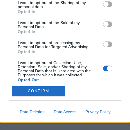
I want to opt-out of the Sharing of my
Με τον γάμο τους, η Λαίδη Ελίζα Σπένσερ θα
personal data.
Opted In
γίνει και θετή μητέρα του 8χρονου γιου του
Channing, Νέιτ, τον οποίο έχει αποκτήσει από
I want to opt-out of the Sale of my
Personal Data.
προηγούμενη σχέση που είχε. Αν και δεν έχει
Opted In
αποκαλυφθεί ακόμη η ημερομηνία του γάμου,
I want to opt-out of processing my
Personal Data for Targeted Advertising.
η Λαίδη Ελίζα Σπένσερ έχει δηλώσει ότι της
Opted In
αρέσει η ιδέα ενός γάμου στην Ιταλία.
I want to opt-out of Collection, Use,
Retention, Sale, and/or Sharing of my
Personal Data that Is Unrelated with the
Purposes for which it was collected.
Opted Out
CONFIRM
Data Deletion
Data Access
Privacy Policy