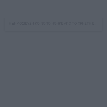
Η ΔΗΜΟΣΙΕΥΣΗ ΚΟΙΝΟΠΟΙΗΘΗΚΕ ΑΠΟ ΤΟ ΧΡΗΣΤΗ ELIZA SPENCER (@ELIZAVSPENCER)