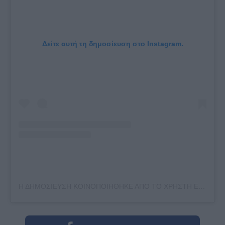
Δείτε αυτή τη δημοσίευση στο Instagram.
Η ΔΗΜΟΣΙΕΥΣΗ ΚΟΙΝΟΠΟΙΗΘΗΚΕ ΑΠΟ ΤΟ ΧΡΗΣΤΗ ELIZA SPENCER (@ELIZAVSPENCER)