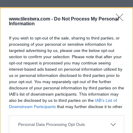
www.tilestwra.com -
Do Not Process My Personal
Information
If you wish to opt-out of the sale, sharing to third parties, or
processing of your personal or sensitive information for
targeted advertising by us, please use the below opt-out
section to confirm your selection. Please note that after your
opt-out request is processed you may continue seeing
interest-based ads based on personal information utilized by
us or personal information disclosed to third parties prior to
your opt-out. You may separately opt-out of the further
Η Λαίδη Ελίζα Σπένσερ ζει μαζί με την αδερφή
disclosure of your personal information by third parties on the
της, Αμέλια στο Φούλαμ του Λονδίνου, σε
IAB’s list of downstream participants. This information may
also be disclosed by us to third parties on the
IAB’s List of
κοντινή απόσταση από την αδερφή τους Κίτι.
Downstream Participants
that may further disclose it to other
Ωστόσο, συχνά ταξιδεύουν στη Νότια Αφρική,
third parties.
από όπου κατάγονται οι σύντροφοί τους.
Personal Data Processing Opt Outs