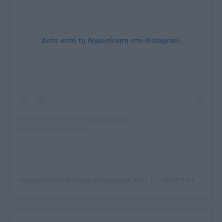
Δείτε αυτή τη δημοσίευση στο Instagram.
Η ΔΗΜΟΣΙΕΥΣΗ ΚΟΙΝΟΠΟΙΗΘΗΚΕ ΑΠΟ ΤΟ ΧΡΗΣΤΗ ELIZA SPENCER (@ELIZAVSPENCER)