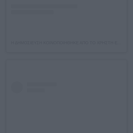
Η ΔΗΜΟΣΙΕΥΣΗ ΚΟΙΝΟΠΟΙΗΘΗΚΕ ΑΠΟ ΤΟ ΧΡΗΣΤΗ ELIZA SPENCER (@ELIZAVSPENCER)