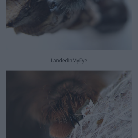
LandedInMyEye