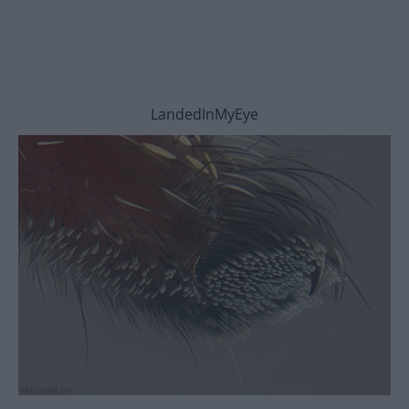
LandedInMyEye