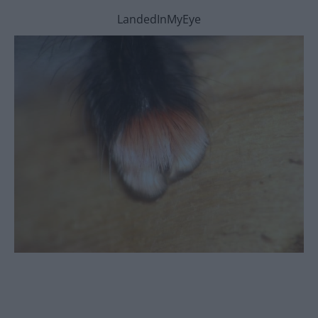
LandedInMyEye