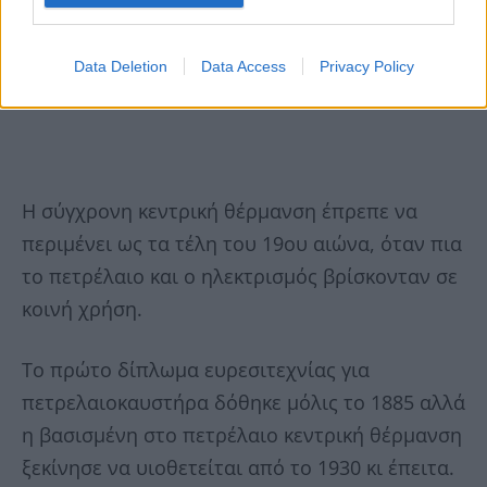
Data Deletion
Data Access
Privacy Policy
Η σύγχρονη κεντρική θέρμανση έπρεπε να
περιμένει ως τα τέλη του 19ου αιώνα, όταν πια
το πετρέλαιο και ο ηλεκτρισμός βρίσκονταν σε
κοινή χρήση.
Το πρώτο δίπλωμα ευρεσιτεχνίας για
πετρελαιοκαυστήρα δόθηκε μόλις το 1885 αλλά
η βασισμένη στο πετρέλαιο κεντρική θέρμανση
ξεκίνησε να υιοθετείται από το 1930 κι έπειτα.