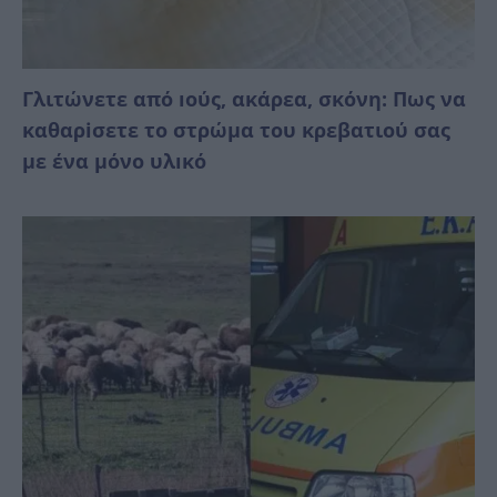
Γλιτώνετε από ıούς, ακάρεα, σκόνη: Πως να
καθαρiσετε το στρώμα του κρεβατιού σας
με ένα μόνο υλıκό