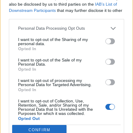
also be disclosed by us to third parties on the
IAB’s List of
Downstream Participants
that may further disclose it to other
third parties.
Οι Βυζαντινοί χρησιμοποιούσαν τα
Personal Data Processing Opt Outs
«πυριατήρια», για να θερμαίνουν τα λουτρά
των παλατιών τους.
I want to opt-out of the Sharing of my
personal data.
Opted In
I want to opt-out of the Sale of my
Personal Data.
Opted In
I want to opt-out of processing my
Personal Data for Targeted Advertising.
Opted In
I want to opt-out of Collection, Use,
Retention, Sale, and/or Sharing of my
Personal Data that Is Unrelated with the
Purposes for which it was collected.
Opted Out
CONFIRM