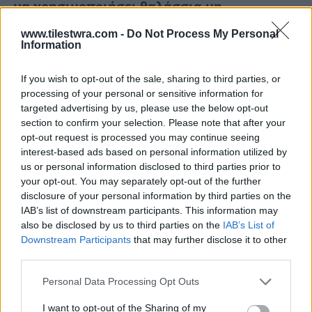
να χρησιμοποιήσει θαλάσσια μη
επανδρωμένα αεροσκάφη με την Ουκρανία
,
www.tilestwra.com -
Do Not Process My Personal
Information
δήλωσε σε συνέντευξη Τύπου η εκπρόσωπος
του υπουργείου Εξωτερικών της Ρωσίας,
If you wish to opt-out of the sale, sharing to third parties, or
Μαρία Ζαχάροβα.
processing of your personal or sensitive information for
targeted advertising by us, please use the below opt-out
section to confirm your selection. Please note that after your
opt-out request is processed you may continue seeing
interest-based ads based on personal information utilized by
us or personal information disclosed to third parties prior to
your opt-out. You may separately opt-out of the further
disclosure of your personal information by third parties on the
IAB’s list of downstream participants. This information may
also be disclosed by us to third parties on the
IAB’s List of
Downstream Participants
that may further disclose it to other
third parties.
Personal Data Processing Opt Outs
I want to opt-out of the Sharing of my