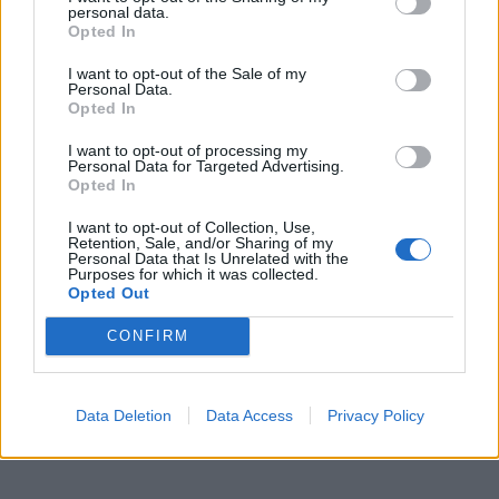
personal data.
Δικαίωμα του καθενός είναι βέβαια να κάνει το
Opted In
οτιδήποτε, κανένα πρόβλημα. Απλά να
I want to opt-out of the Sale of my
εμφανίζονται αυτοί οι άνθρωποι τώρα στην
Personal Data.
Opted In
τηλεόραση για να χαριεντιζόμαστε μεταξύ
I want to opt-out of processing my
τους για το πόσο καλοί είναι…
Δεν, δεν, δεν…
Personal Data for Targeted Advertising.
Opted In
Ενώ συμβαίνουν όλα αυτά τα πράγματα
αυτή τη δεδομένη χρονική στιγμή,
δεν
I want to opt-out of Collection, Use,
Retention, Sale, and/or Sharing of my
μπορώ να τα καταλάβω αυτά».
Personal Data that Is Unrelated with the
Purposes for which it was collected.
Opted Out
CONFIRM
Data Deletion
Data Access
Privacy Policy