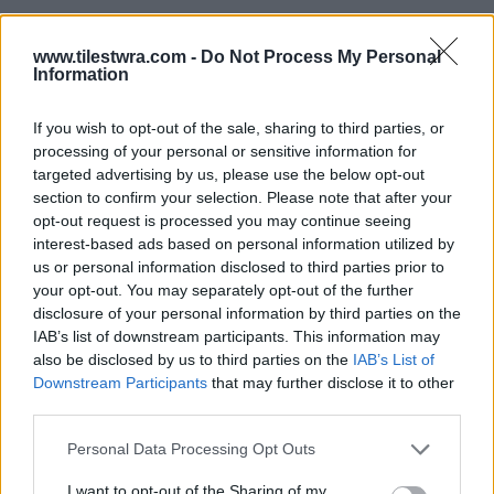
Σε μια τέτοια χρονική στιγμή που μια ολόκληρη
κοινωνία βράζει, ένας ολόκληρος λαός, μια
www.tilestwra.com -
Do Not Process My Personal
Information
ολόκληρη χώρα βράζει από την αδικία και
πνίγεται από την έλλειψη αλήθειας και
If you wish to opt-out of the sale, sharing to third parties, or
processing of your personal or sensitive information for
δικαιοσύνης,
το να φέρνεις τους
targeted advertising by us, please use the below opt-out
πρωταγωνιστές αυτού του κουκουλώματος,
section to confirm your selection. Please note that after your
τους ανθρώπους που πρωταγωνιστούν σε
opt-out request is processed you may continue seeing
interest-based ads based on personal information utilized by
αυτή τη χυδαία συγκάλυψη,
για να κάνεις
us or personal information disclosed to third parties prior to
μαζί τους τέτοιες επιδερμικές και
your opt-out. You may separately opt-out of the further
disclosure of your personal information by third parties on the
συμπαθητικές lifestyle συζητήσεις,
IAB’s list of downstream participants. This information may
οικειοποιώντας αυτά τα πρόσωπα και
also be disclosed by us to third parties on the
IAB’s List of
Downstream Participants
that may further disclose it to other
κάνοντας τα έως και συμπαθητικά μέσα στο
third parties.
σπίτι, δεν ξέρω αν είναι η καλύτερη επιλογή
Personal Data Processing Opt Outs
αυτή τη χρονική στιγμή.
I want to opt-out of the Sharing of my