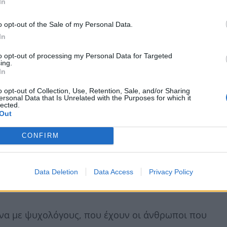
In
o opt-out of the Sale of my Personal Data.
In
to opt-out of processing my Personal Data for Targeted
ing.
In
o opt-out of Collection, Use, Retention, Sale, and/or Sharing
ersonal Data that Is Unrelated with the Purposes for which it
lected.
Out
CONFIRM
ώρο που κοιμούνται με τα κατοικίδιά τους
Data Deletion
Data Access
Privacy Policy
ρακτηριστικά
.
ωνα με ψυχολόγους, που έχουν οι άνθρωποι που