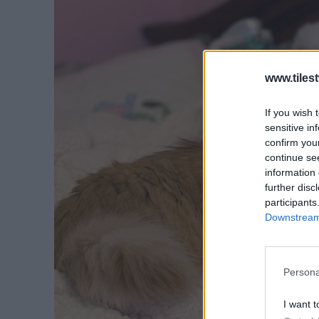
www.tiles
If you wish 
sensitive in
confirm you
continue se
information 
further disc
participants
Downstream 
Persona
I want t