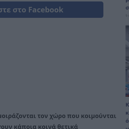
σ
9 
Κ
κ
μοιράζονται τον χώρο που κοιμούνται
ό
έχουν κάποια κοινά θετικά
μ