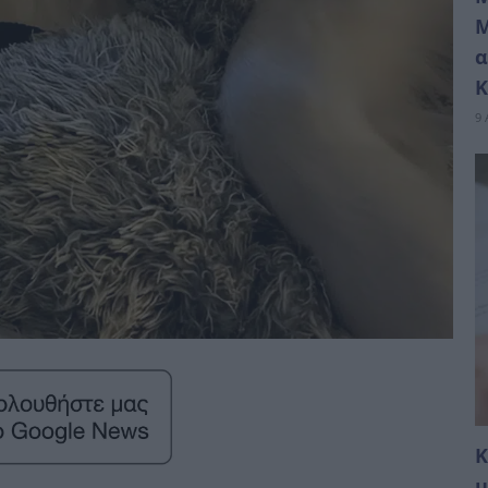
Μ
α
Κ
9 
Κ
μ