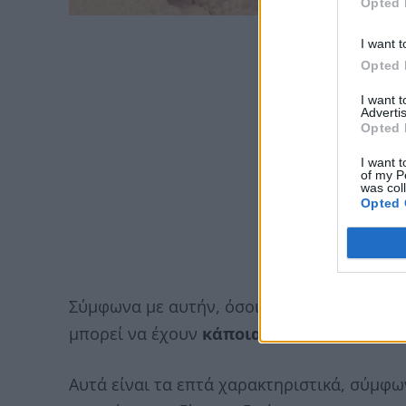
Opted 
I want t
Opted 
I want 
Advertis
Opted 
I want t
of my P
was col
Opted 
Σύμφωνα με αυτήν, όσοι μοιράζονται τον χ
μπορεί να έχουν
κάποια κοινά θετικά χα
Αυτά είναι τα επτά χαρακτηριστικά, σύμφ