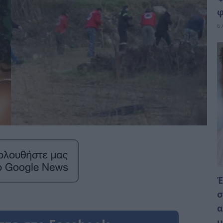
φ
6 
Έ
σ
α
υ