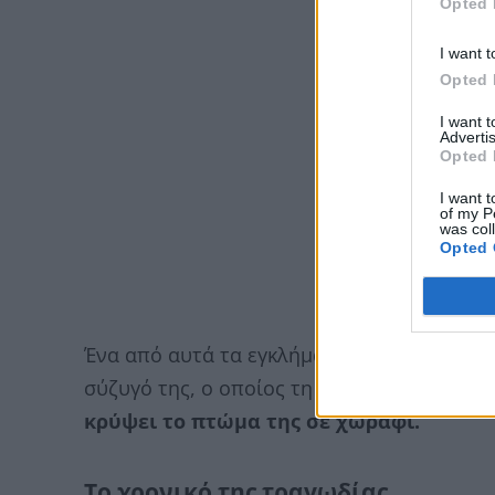
Opted 
I want t
Opted 
I want 
Advertis
Opted 
I want t
of my P
was col
Opted 
Ένα από αυτά τα εγκλήματα είναι η στυγε
σύζυγό της, ο οποίος τη δολοφόνησε με φ
κρύψει το πτώμα της σε χωράφι.
Το χρονικό της τραγωδίας