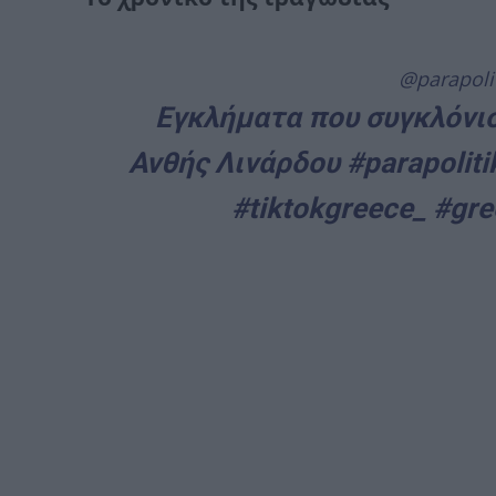
@parapoli
Εγκλήματα που συγκλόνισ
Ανθής Λινάρδου
#parapoliti
#tiktokgreece_
#gre