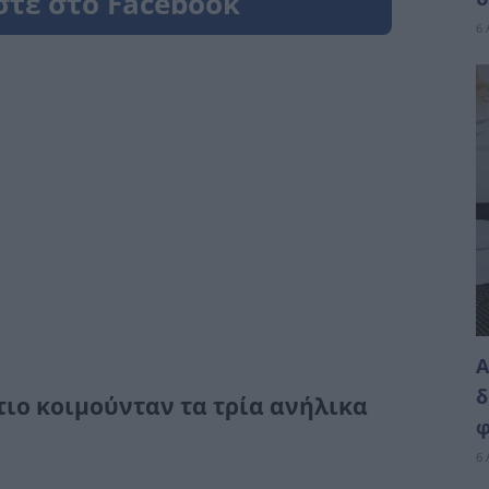
6 
Α
δ
ιο κοιμούνταν τα τρία ανήλικα
φ
6 