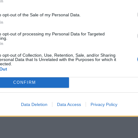
In
o opt-out of the Sale of my Personal Data.
In
to opt-out of processing my Personal Data for Targeted
ing.
In
o opt-out of Collection, Use, Retention, Sale, and/or Sharing
ersonal Data that Is Unrelated with the Purposes for which it
lected.
Out
CONFIRM
ρή δολοφονία της
Ανθής Λινάρδου
από τον
Data Deletion
Data Access
Privacy Policy
ρικτό τρόπο και αποφάσισε ανεπιτυχώς
να