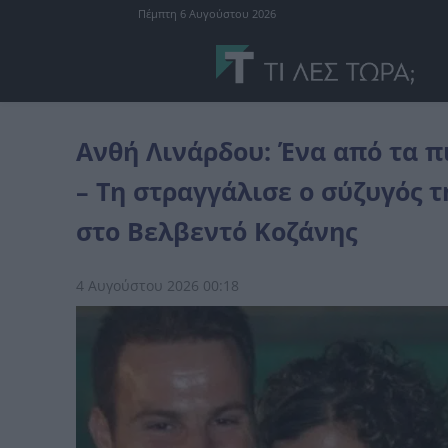
Πέμπτη 6 Αυγούστου 2026
Ελλάδα
Ανθή Λινάρδου: Ένα από τα πιο στυγερά εγκλήματα της χώ
Ανθή Λινάρδου: Ένα από τα π
– Τη στραγγάλισε ο σύζυγός 
στο Βελβεντό Κοζάνης
4 Αυγούστου 2026 00:18