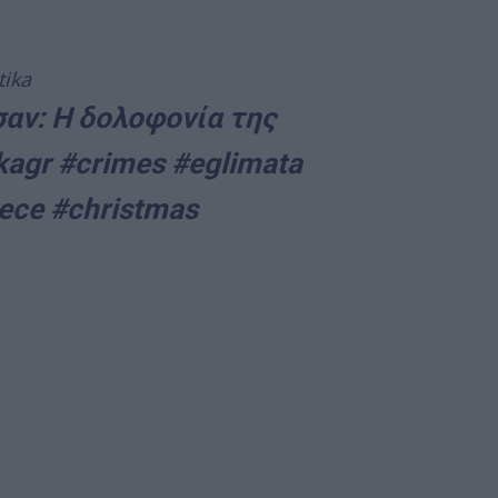
tika
αν: Η δολοφονία της
kagr
#crimes
#eglimata
ece
#christmas