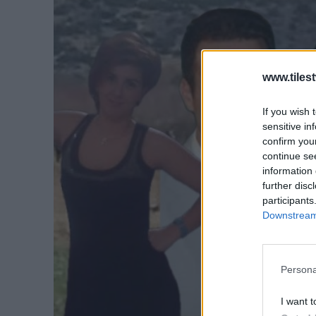
www.tiles
If you wish 
sensitive in
confirm you
continue se
information 
further disc
participants
Downstream 
Persona
I want t