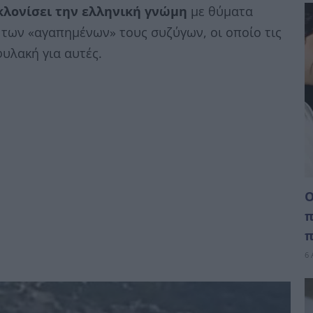
λονίσει την ελληνική γνώμη
με θύματα
 των «αγαπημένων» τους συζύγων, οι οποίο τις
υλακή για αυτές.
Ο
π
π
6 