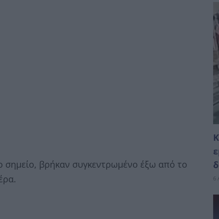
Κ
ε
ο σημείο, βρήκαν συγκεντρωμένο έξω από το
δ
έρα.
6 