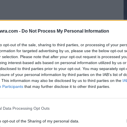
twra.com -
Do Not Process My Personal Information
to opt-out of the sale, sharing to third parties, or processing of your per
formation for targeted advertising by us, please use the below opt-out s
r selection. Please note that after your opt-out request is processed y
eing interest-based ads based on personal information utilized by us or
Η
disclosed to third parties prior to your opt-out. You may separately opt-
ρόνο και η οικογένεια δυσκολεύτηκε να
τ
losure of your personal information by third parties on the IAB’s list of
τ
 Ο πλειστηριασμός του σπιτιού έγινε το 2022.
. This information may also be disclosed by us to third parties on the
IA
Participants
that may further disclose it to other third parties.
ίων έχει δικαιώσει την οικογένεια, ενώ ένα
6 
.
l Data Processing Opt Outs
ι προχωρά σε έξωση, την οποία επιχείρησε να
 Στο σημείο βρίσκονται και αρκετοί υποψήφιοι
o opt-out of the Sharing of my personal data.