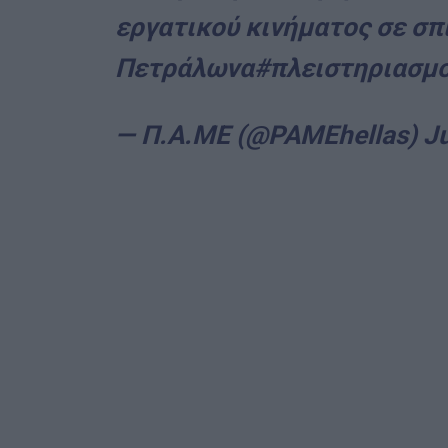
εργατικού κινήματος σε σπ
Πετράλωνα
#πλειστηριασμο
— Π.Α.ΜΕ (@PAMEhellas)
J