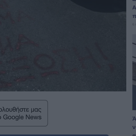
Α
π
6 
Ά
ν
α