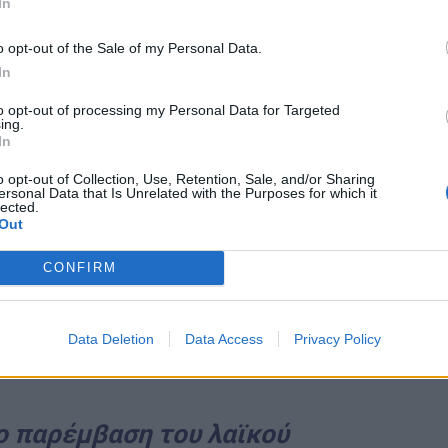
In
 Χρήστος Κατσώτης και η Κωνσταντίνα Κούνεβα.
o opt-out of the Sale of my Personal Data.
In
to opt-out of processing my Personal Data for Targeted
ing.
In
o opt-out of Collection, Use, Retention, Sale, and/or Sharing
ersonal Data that Is Unrelated with the Purposes for which it
lected.
Out
CONFIRM
Data Deletion
Data Access
Privacy Policy
 παρέμβαση του λαϊκού