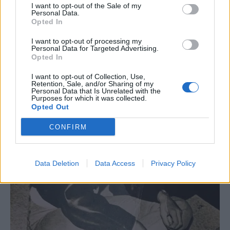
I want to opt-out of the Sale of my
μάλιστα ότι έκανε συνεργασία με έναν άλλο
Personal Data.
καλλιτέχνη, τον Ρέμο, μόνο για τα χρήματα.
Opted In
I want to opt-out of processing my
Personal Data for Targeted Advertising.
Opted In
I want to opt-out of Collection, Use,
Retention, Sale, and/or Sharing of my
Personal Data that Is Unrelated with the
Purposes for which it was collected.
Opted Out
CONFIRM
Data Deletion
Data Access
Privacy Policy