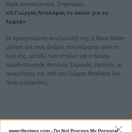
είμαι αντικειμενική. Συγγνώμη»
«Ο Γιώργος Νταλάρας το έκανε για τα
λεφτά»
Σε προηγούμενη συνέντευξή της, η Άννα Βίσση
μίλησε για τους άνδρες που πέρασαν από τη
ζωή της, μεταξύ των οποίων και ο πρώην
πρωθυπουργός Αντώνης Σαμαράς. Ωστόσο, οι
αναμνήσεις της από τον Γιώργο Νταλάρα δεν
ήταν ευχάριστες.
www.tilestwra.com -
Do Not Process My Personal