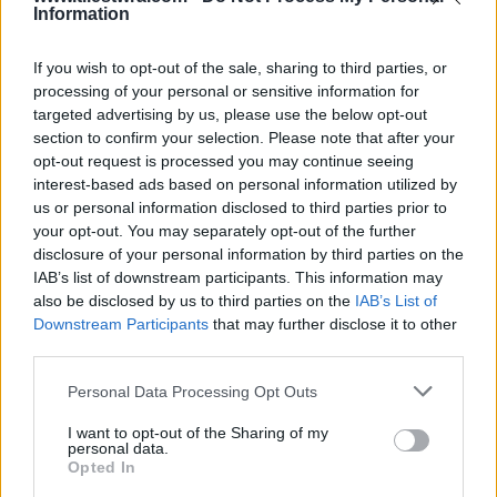
Information
If you wish to opt-out of the sale, sharing to third parties, or
processing of your personal or sensitive information for
targeted advertising by us, please use the below opt-out
section to confirm your selection. Please note that after your
opt-out request is processed you may continue seeing
interest-based ads based on personal information utilized by
us or personal information disclosed to third parties prior to
your opt-out. You may separately opt-out of the further
disclosure of your personal information by third parties on the
IAB’s list of downstream participants. This information may
also be disclosed by us to third parties on the
IAB’s List of
Downstream Participants
that may further disclose it to other
third parties.
Είπε χαρακτηριστικά: «Δεν νομίζω ότι ο
Personal Data Processing Opt Outs
Νταλάρας με γνώριζε ως άνθρωπο» και τόνισε
I want to opt-out of the Sharing of my
ότι δεν έχει τις καλύτερες αναμνήσεις από τη
personal data.
Opted In
σχέση της με τον Γιώργο. Τον κατηγόρησε