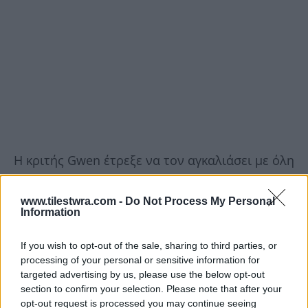
Η κριτής Gwen έτρεξε να τον αγκαλιάσει με όλη
της την καρδιά μέσα στον ενθουσιασμό της.
www.tilestwra.com -
Do Not Process My Personal
Information
Τελικά ο τυχερός κριτής που κατάφερε να
πάρει στην ομάδα του τον νεαρό ήταν ο Adam.
If you wish to opt-out of the sale, sharing to third parties, or
Ο κριτής έτρεξε και αυτός ενθουσιασμένος
processing of your personal or sensitive information for
targeted advertising by us, please use the below opt-out
προς τον Jordan και δεν κατάφερε να κρύψει
section to confirm your selection. Please note that after your
ούτε ένα λεπτό τον ενθουσιασμό του.
opt-out request is processed you may continue seeing