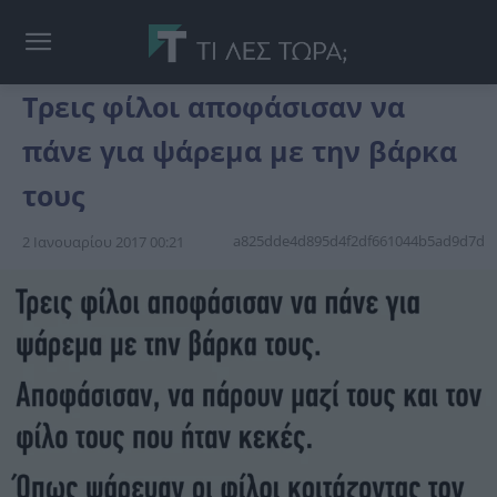
Τρεις φίλοι αποφάσισαν να
πάνε για ψάρεμα με την βάρκα
τους
a825dde4d895d4f2df661044b5ad9d7d
2 Ιανουαρίου 2017 00:21