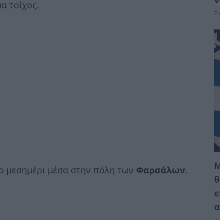
α τοίχος.
7 
M
το μεσημέρι μέσα στην πόλη των
Φαρσάλων
.
θ
ε
α