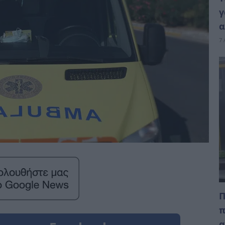
γ
α
7 
Π
π
α