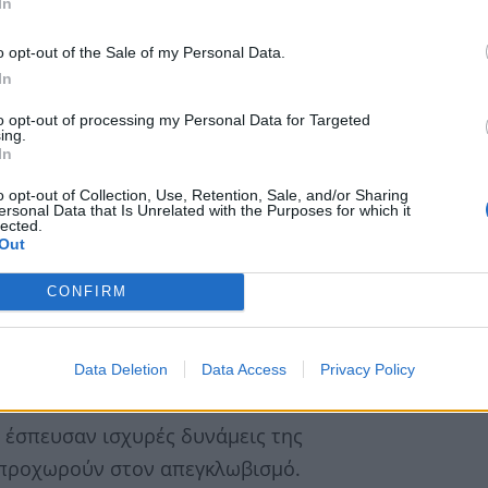
In
o opt-out of the Sale of my Personal Data.
In
to opt-out of processing my Personal Data for Targeted
ing.
In
o opt-out of Collection, Use, Retention, Sale, and/or Sharing
ersonal Data that Is Unrelated with the Purposes for which it
lected.
Out
CONFIRM
Data Deletion
Data Access
Privacy Policy
αταπλάκωσε έναν νεαρό άνδρα η
λικίας 19 ετών.
 έσπευσαν ισχυρές δυνάμεις της
 προχωρούν στον απεγκλωβισμό.