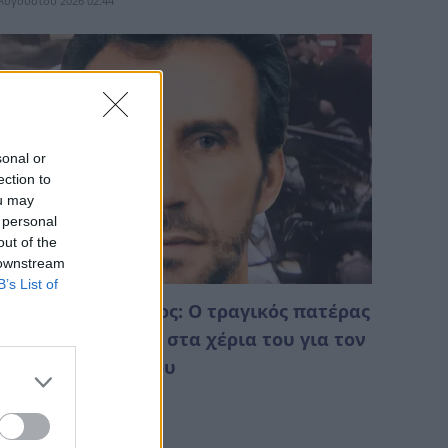
Αυγούστου 2026 02:44
sonal or
ection to
ou may
 personal
out of the
 downstream
B’s List of
θανάσιος Ντρούζος: Ο τραγικός πατέρας
ου πήρε τον νόμο στα χέρια του για τον
άνατο του γιου του
Αυγούστου 2026 01:18