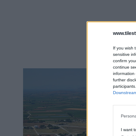
www.tiles
If you wish 
sensitive in
confirm you
continue se
information 
further disc
participants
Downstream 
Persona
I want t