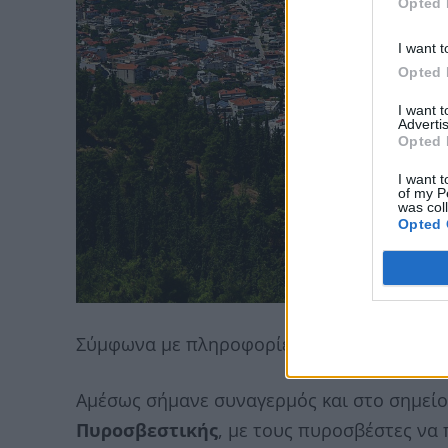
Opted 
I want t
Opted 
I want 
Advertis
Opted 
I want t
of my P
was col
Opted 
Σύμφωνα με πληροφορίες, τοίχος οικίας κ
Αμέσως σήμανε συναγερμός και στο σημείο
Πυροσβεστικής
, με τους πυροσβέστες να