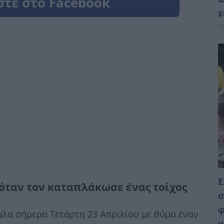
ε
7 
Ε
 όταν τον καταπλάκωσε ένας τοίχος
σ
φ
λα σήμερα Τετάρτη 23 Απριλίου με θύμα έναν
ν