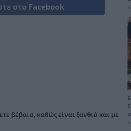
6 
6
Σ
τε βέβαια, καθώς είναι ξανθιά και με
σ
6 