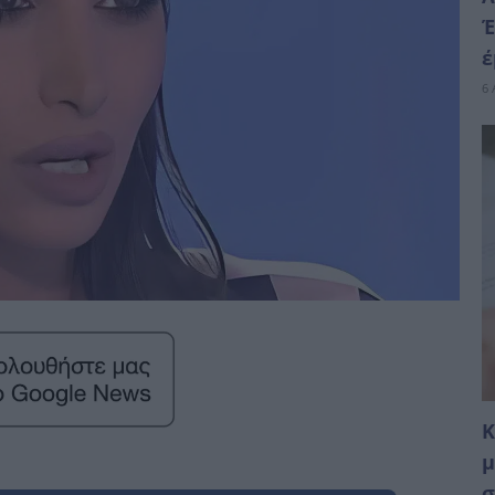
Έ
έ
6 
Κ
μ
σ