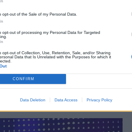
In
ποια πραγματάκια αλλά αν εκείνη θεώρησε
o opt-out of the Sale of my Personal Data.
In
to opt-out of processing my Personal Data for Targeted
ing.
In
o opt-out of Collection, Use, Retention, Sale, and/or Sharing
ersonal Data that Is Unrelated with the Purposes for which it
lected.
Out
CONFIRM
Data Deletion
Data Access
Privacy Policy