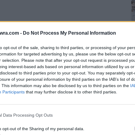
twra.com -
Do Not Process My Personal Information
to opt-out of the sale, sharing to third parties, or processing of your per
formation for targeted advertising by us, please use the below opt-out s
r selection. Please note that after your opt-out request is processed y
eing interest-based ads based on personal information utilized by us or
Δ
disclosed to third parties prior to your opt-out. You may separately opt-
Τ
losure of your personal information by third parties on the IAB’s list of
ε
. This information may also be disclosed by us to third parties on the
IA
Participants
that may further disclose it to other third parties.
6 
θει στην Αθήνα και πριν γίνει τόσο γνωστή;
ρό στη Θεσσαλονίκη και ήταν τελείως
l Data Processing Opt Outs
πάνω video τη βλέπουμε ξανθιά και τα
o opt-out of the Sharing of my personal data.
ρκετά διαφορετικά.