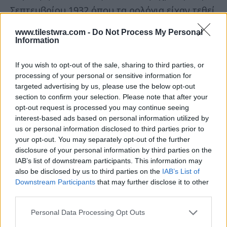
Σεπτεμβρίου 1932 όπου τα ρολόγια είχαν τεθεί
μία ώρα μπροστά.
www.tilestwra.com -
Do Not Process My Personal
Information
Η αλλαγή της ώρας, που είχε υιοθετηθεί
If you wish to opt-out of the sale, sharing to third parties, or
αρχικά για λόγους εξοικονόμησης ενέργειας και
processing of your personal or sensitive information for
ισχύει επίσης και σε χώρες όπως οι Ηνωμένες
targeted advertising by us, please use the below opt-out
section to confirm your selection. Please note that after your
Πολιτείες (στη Γαλλία από το 1976), προκαλεί
opt-out request is processed you may continue seeing
έντονες αντιδράσεις εδώ και χρόνια. Μάλιστα
interest-based ads based on personal information utilized by
είχε ανοίξει ολόκληρη συζήτηση για να
us or personal information disclosed to third parties prior to
your opt-out. You may separately opt-out of the further
καταργηθεί η αλλαγή ώρας. Τελικά αυτό δεν
disclosure of your personal information by third parties on the
πρόκειται να συμβεί.
IAB’s list of downstream participants. This information may
also be disclosed by us to third parties on the
IAB’s List of
Downstream Participants
that may further disclose it to other
third parties.
Personal Data Processing Opt Outs