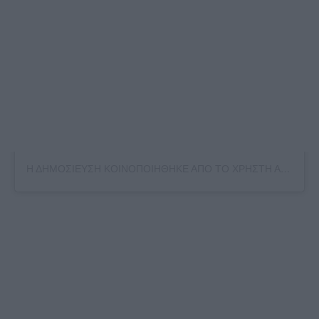
Η ΔΗΜΟΣΙΕΥΣΗ ΚΟΙΝΟΠΟΙΗΘΗΚΕ ΑΠΟ ΤΟ ΧΡΗΣΤΗ ΑΛΈΞΗΣ ΤΣΊΠΡΑΣ (@ALEXISTSIPRAS)