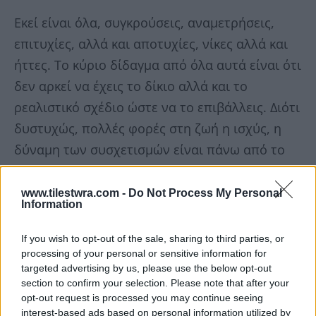
Εκεί είναι όλα, συγκρούσεις, αναμετρήσεις,
επιτυχίες, αλλά και αποτυχίες, νίκες αλλά και
ήττες. Το κύριο δίδαγμα από όλα αυτά είναι ότι
δεν αρκεί να έχεις το δίκιο αλλά και το
ρεαλιστικό σχέδιο ώστε να το επιβάλλεις. Διότι
δυστυχώς, πολλές φορές στη ζωή η ισχύς, η
δύναμη των συσχετισμών είναι πάνω από το
δίκαιο. Και όπως έγραψε και μια αγαπημένη
συγγραφέας, το δίκιο είναι ζόρικο πολύ.
www.tilestwra.com -
Do Not Process My Personal
Information
Με δυο λόγια καλέ μου φίλε, να σου απαντήσω.
If you wish to opt-out of the sale, sharing to third parties, or
Πριν από δέκα χρόνια δεν είχα την εμπειρία
processing of your personal or sensitive information for
targeted advertising by us, please use the below opt-out
της διακυβέρνησης. Ήξερα τι θέλω να πετύχω,
section to confirm your selection. Please note that after your
αλλά δεν ήξερα ακριβώς πως θα το πετύχω.
opt-out request is processed you may continue seeing
interest-based ads based on personal information utilized by
Σήμερα ξέρω καλά και το τι και το πώς»