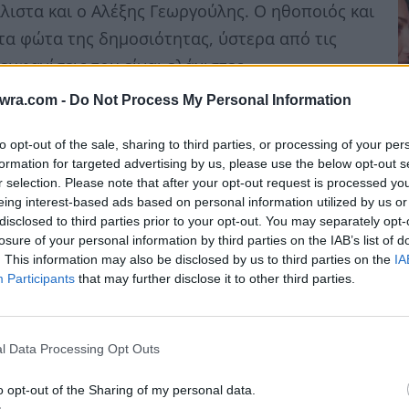
λιστα και ο Αλέξης Γεωργούλης. Ο ηθοποιός και
τα φώτα της δημοσιότητας, ύστερα από τις
εμφανίσεις του είναι ελάχιστες.
twra.com -
Do Not Process My Personal Information
to opt-out of the sale, sharing to third parties, or processing of your per
formation for targeted advertising by us, please use the below opt-out s
Ο
r selection. Please note that after your opt-out request is processed y
eing interest-based ads based on personal information utilized by us or
π
disclosed to third parties prior to your opt-out. You may separately opt-
χ
losure of your personal information by third parties on the IAB’s list of
7 
. This information may also be disclosed by us to third parties on the
IA
Participants
that may further disclose it to other third parties.
l Data Processing Opt Outs
o opt-out of the Sharing of my personal data.