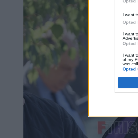
Opted 
I want t
Opted 
I want 
Advertis
Opted 
I want t
of my P
was col
Opted 