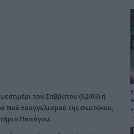
Ε
 μεσημέρι του Σαββάτου (02/03) η
Μ
ρό Ναό Ευαγγελισμού της Θεοτόκου,
σ
7 
ητήριο Παπάγου.