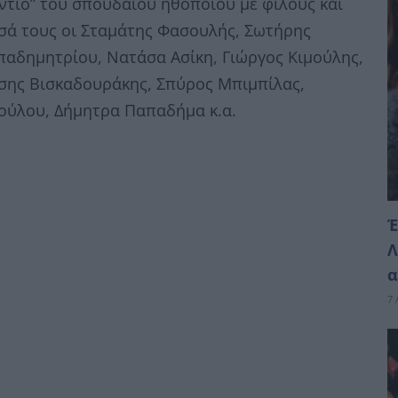
ντίο” του σπουδαίου ηθοποιού με φίλους και
σά τους οι Σταμάτης Φασουλής, Σωτήρης
αδημητρίου, Νατάσα Ασίκη, Γιώργος Κιμούλης,
σης Βισκαδουράκης, Σπύρος Μπιμπίλας,
ούλου, Δήμητρα Παπαδήμα κ.α.
Έ
Λ
α
7 