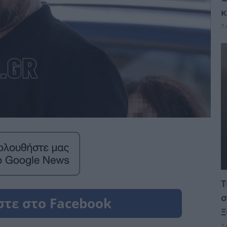
κ
7 
Τ
σ
Ξ
7 