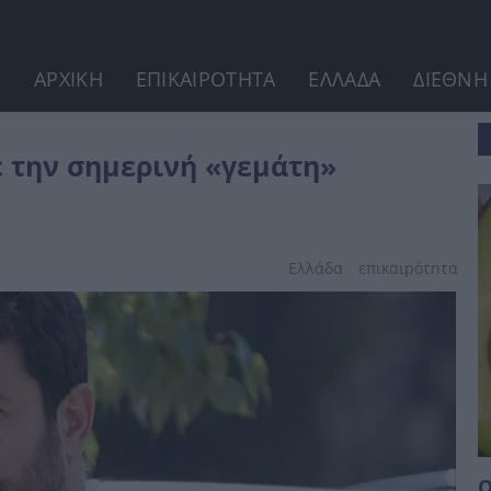
ΑΡΧΙΚΗ
ΕΠΙΚΑΙΡΟΤΗΤΑ
ΕΛΛΑΔΑ
ΔΙΕΘΝΗ
άνιση του σε κnδεία
ε την σημερινή «γεμάτη»
Ελλάδα
επικαιpότnτα
Ο