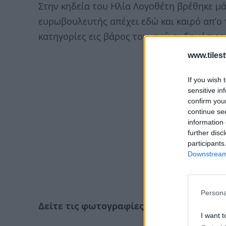
Στην κηδεία του Ηλία Λογοθέτη βρέθηκε μά
ευρωβουλευτής απέχει εδώ και καιρό απ’ο 
κατηγορίες εις βάρος του, ενώ οι δημόσιες 
www.tiles
If you wish 
sensitive in
confirm you
continue se
information 
further disc
participants
Downstream 
Persona
Δείτε τις φωτογραφίες από το FTHIS.gr:
I want t