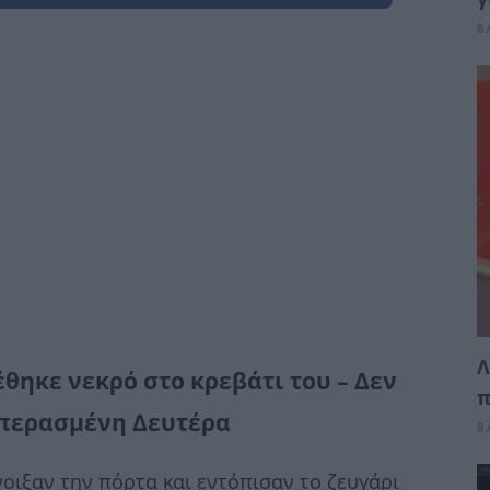
8 
Λ
θηκε νεκρό στο κρεβάτι του – Δεν
π
 περασμένη Δευτέρα
8 
οιξαν την πόρτα και εντόπισαν το ζευγάρι