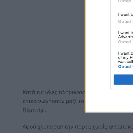
Opted 
I want t
Opted 
I want 
Advertis
Opted 
I want t
of my P
was col
Opted 
Κατά τις ίδιες πληροφορίες, οι συγγενείς,
επικοινωνήσουν μαζί τους εδώ και μέρες, 
Πέμπτης.
Αφού χτύπησαν την πόρτα χωρίς ανταπόκρι