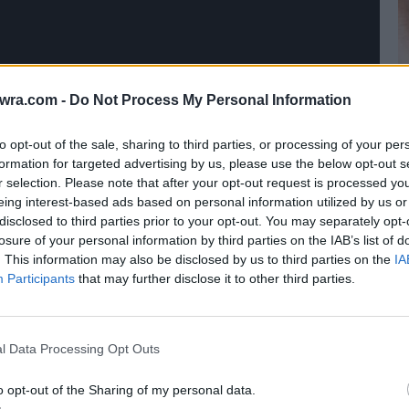
twra.com -
Do Not Process My Personal Information
to opt-out of the sale, sharing to third parties, or processing of your per
formation for targeted advertising by us, please use the below opt-out s
r selection. Please note that after your opt-out request is processed y
eing interest-based ads based on personal information utilized by us or
Τ
disclosed to third parties prior to your opt-out. You may separately opt-
έ
losure of your personal information by third parties on the IAB’s list of
8 
. This information may also be disclosed by us to third parties on the
IA
Participants
that may further disclose it to other third parties.
l Data Processing Opt Outs
η
55χρονη
από την Αλεξανδρούπολη δεν είχαν
τέρα.
o opt-out of the Sharing of my personal data.