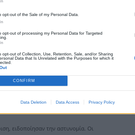
In
o opt-out of the Sale of my Personal Data.
In
to opt-out of processing my Personal Data for Targeted
ing.
In
o opt-out of Collection, Use, Retention, Sale, and/or Sharing
ersonal Data that Is Unrelated with the Purposes for which it
lected.
Out
CONFIRM
 ανήσυχοι επειδή δεν είχαν καταφέρει να
αποφάσισαν να μεταβούν στο σπίτι το βράδυ της
Data Deletion
Data Access
Privacy Policy
ση, ειδοποίησαν την αστυνομία. Οι