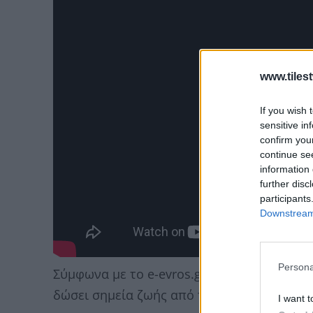
www.tiles
If you wish 
sensitive in
confirm you
continue se
information 
further disc
participants
Downstream 
Persona
Σύμφωνα με το e-evros.gr, o
58χρονος
και 
δώσει σημεία ζωής από την περασμένη Δευ
I want t