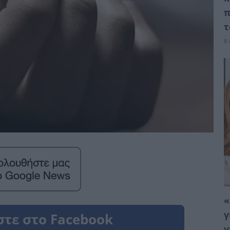
π
τ
8 
«
γ
γ