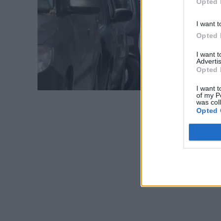
Opted 
I want t
Opted 
I want 
Advertis
Opted 
I want t
of my P
was col
Opted 