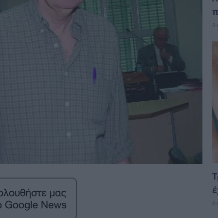
π
8 
Τ
έ
8 