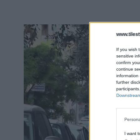
www.tiles
If you wish 
sensitive in
confirm you
continue se
information 
further disc
participants
Downstream 
Persona
I want t