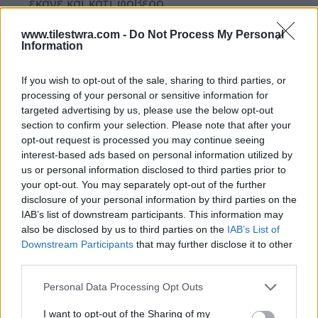
έκανε και κάτι φοβερό
Κωνσταντοπούλου
: Λες ψέματα
www.tilestwra.com -
Do Not Process My Personal
Information
Ουγγαρέζος
: Εσείς τον κάνατε βουλευτή να
έχει τις αντίστοιχες ψήφους που είχαν άλλοι
If you wish to opt-out of the sale, sharing to third parties, or
processing of your personal or sensitive information for
Κωνσταντοπούλου
: Λες ψέματα Δημήτρη,
targeted advertising by us, please use the below opt-out
section to confirm your selection. Please note that after your
λυπάμαι
opt-out request is processed you may continue seeing
interest-based ads based on personal information utilized by
Ουγγαρέζος
: Να λυπάστε όσο θέλετε, δεν
us or personal information disclosed to third parties prior to
είστε αντικειμενική, είστε προκατειλημμένη
your opt-out. You may separately opt-out of the further
disclosure of your personal information by third parties on the
Κωνσταντοπούλου
: Ειρωνεύεσαι έναν
IAB’s list of downstream participants. This information may
άνθρωπο που έχει προσφέρει. Δεν έχεις το
also be disclosed by us to third parties on the
IAB’s List of
Downstream Participants
that may further disclose it to other
δικαιώμα να είσαι ανενημέρωτος
third parties.
Ουγγαρέζος
: Να μου πείτε ποια είναι τα
Personal Data Processing Opt Outs
δικαιώματά μου για να σας λέω αυτά που
I want to opt-out of the Sharing of my