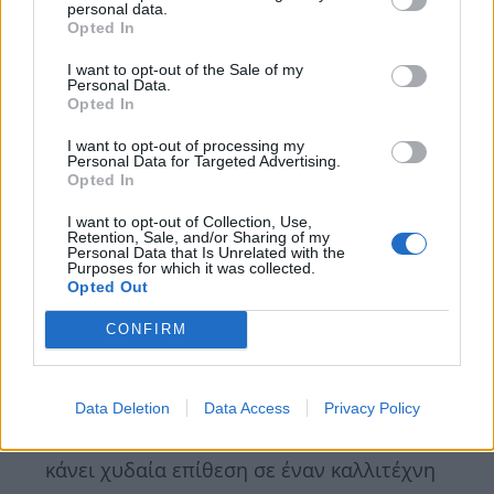
θέλετε. Κάθεστε μπροστά στα μούτρα μου
personal data.
Opted In
και με θάβετε; Ποιος σας έδωσε το δικαίωμα.
Δεν θα με βρίζετε ενώ είμαι εδώ. Μου
I want to opt-out of the Sale of my
Personal Data.
επιτεθήκατε εν τη απουσία μου
Opted In
I want to opt-out of processing my
Κωνσταντοπούλου
: Είσαι στον αέρα και
Personal Data for Targeted Advertising.
είσαι και στο πλάνο
Opted In
I want to opt-out of Collection, Use,
Ουγγαρέζος
: Τώρα είμαι. Ξέρετε και από
Retention, Sale, and/or Sharing of my
Personal Data that Is Unrelated with the
τηλεόραση; Κάτι σας άφησε ο κ.
Purposes for which it was collected.
Opted Out
Καραναστάσης, μάθατε από σκηνοθεσία
CONFIRM
Κωνσταντοπούλου
: Είναι φοβερό αυτό το
μένος. Θεωρούσα ότι είναι επιπόλαιο αλλά
δεν είναι έτσι. Δεν θα νομιμοποιήσω την
Data Deletion
Data Access
Privacy Policy
προπαγάνδα. Απόρησα γιατί ένας άνθρωπος
κάνει χυδαία επίθεση σε έναν καλλιτέχνη