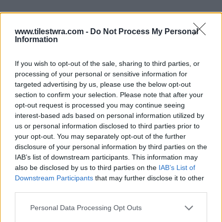
www.tilestwra.com -
Do Not Process My Personal
Information
If you wish to opt-out of the sale, sharing to third parties, or
Το απόγευμα και συγκεκριμένα στις 3.15,
processing of your personal or sensitive information for
χτύπησε το τηλέφωνο μου. Ήταν η δασκάλα
targeted advertising by us, please use the below opt-out
section to confirm your selection. Please note that after your
του και ήταν πολύ ταραγμένη. Μου είπε:
opt-out request is processed you may continue seeing
«Μαρια Λενα τρέξτε ο Θεοδόσης δεν ξυπνά.
interest-based ads based on personal information utilized by
us or personal information disclosed to third parties prior to
Ελάτε γρήγορα έχουν μελανιάσει τα χείλη του».
your opt-out. You may separately opt-out of the further
disclosure of your personal information by third parties on the
Σοκαρίστηκα, πήρα αμέσως τον άντρα μου
IAB’s list of downstream participants. This information may
also be disclosed by us to third parties on the
IAB’s List of
τηλέφωνο και δεν ξέρω γιατί, εκείνη τη στιγμή
Downstream Participants
that may further disclose it to other
του είπα: «Βούρα, έφυε το μωρό μας».
third parties.
Personal Data Processing Opt Outs