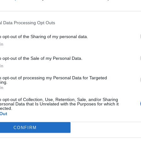
l Data Processing Opt Outs
o opt-out of the Sharing of my personal data.
In
υμενικός Πατριάρχης θα αφιχθή στο Άγιον Όρος,
o opt-out of the Sale of my Personal Data.
ς για τα εγκαίνια της νέας πτέρυγας που
In
to opt-out of processing my Personal Data for Targeted
ing.
In
Κ
ε
o opt-out of Collection, Use, Retention, Sale, and/or Sharing
ersonal Data that Is Unrelated with the Purposes for which it
7 
lected.
Out
CONFIRM