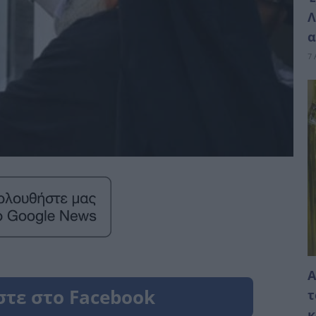
Λ
α
7 
Α
τ
κ