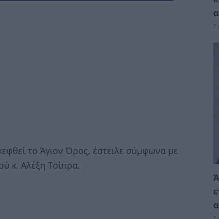
α
7 
κεφθεί το Άγιον Όρος, έστειλε σύμφωνα με
ύ κ. Αλέξη Τσίπρα.
Ά
ε
α
7 