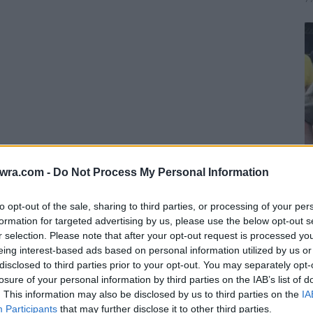
ερα επιστολή στην Ιερά Επιστασία του Αγίου
twra.com -
Do Not Process My Personal Information
τους αντιπρόσωπους των 20 Μονών «εις έκτακτον
ρειες της επίσκεψης.
to opt-out of the sale, sharing to third parties, or processing of your per
Ε
formation for targeted advertising by us, please use the below opt-out s
σ
r selection. Please note that after your opt-out request is processed y
eing interest-based ads based on personal information utilized by us or
φ
disclosed to third parties prior to your opt-out. You may separately opt-
ν
losure of your personal information by third parties on the IAB’s list of
7 
. This information may also be disclosed by us to third parties on the
IA
Participants
that may further disclose it to other third parties.