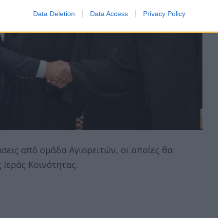
Data Deletion
Data Access
Privacy Policy
σεις από ομάδα Αγιορειτών, οι οποίες θα
Ιεράς Κοινότητας.