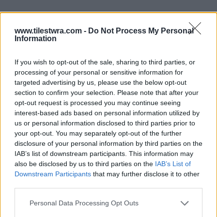
www.tilestwra.com -
Do Not Process My Personal
Information
If you wish to opt-out of the sale, sharing to third parties, or
processing of your personal or sensitive information for
targeted advertising by us, please use the below opt-out
section to confirm your selection. Please note that after your
opt-out request is processed you may continue seeing
interest-based ads based on personal information utilized by
us or personal information disclosed to third parties prior to
your opt-out. You may separately opt-out of the further
Όταν ο πάπας Ανάκλητος πέθανε, το σώμα του
disclosure of your personal information by third parties on the
μεταφέρθηκε στο λόφο του Βατικανού και
IAB’s list of downstream participants. This information may
τοποθετήθηκε κοντά σε εκείνο του πάπα
also be disclosed by us to third parties on the
IAB’s List of
Downstream Participants
that may further disclose it to other
Πέτρου.
Ο Ανάκλητος πέθανε το 92 μ.Χ., από
third parties.
φυσικά αίτια, όμως πολλοί πιστεύουν πως
Personal Data Processing Opt Outs
μαρτύρησε όπως και οι προκάτοχοί του.