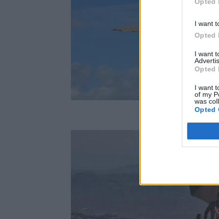
Opted 
I want t
Opted 
I want 
Advertis
Opted 
I want t
of my P
was col
Opted 
© 