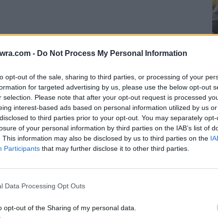
twra.com -
Do Not Process My Personal Information
 τις φωτογραφίες στις οποίες απεικονίζεται το
to opt-out of the sale, sharing to third parties, or processing of your per
ά σας να χτυπήσει δυνατά. Κάποιοι άνθρωποι δεν
formation for targeted advertising by us, please use the below opt-out s
Ε
r selection. Please note that after your opt-out request is processed y
 είναι ακριβώς έτσι;
eing interest-based ads based on personal information utilized by us or
σ
disclosed to third parties prior to your opt-out. You may separately opt-
φ
losure of your personal information by third parties on the IAB’s list of
ν
. This information may also be disclosed by us to third parties on the
IA
Participants
that may further disclose it to other third parties.
7 
l Data Processing Opt Outs
o opt-out of the Sharing of my personal data.