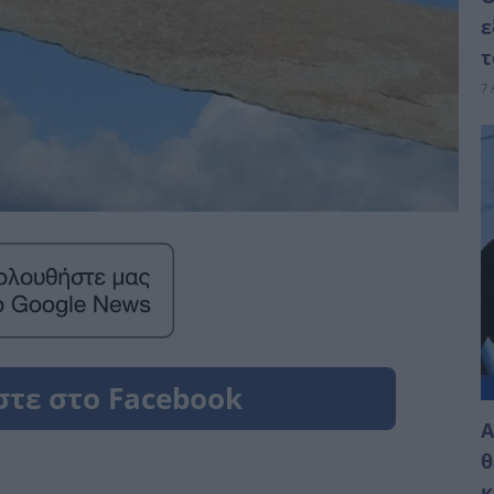
ε
τ
7 
Α
θ
κ