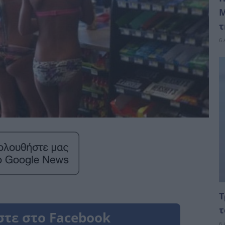
Μ
τ
6 
Τ
τ
6 