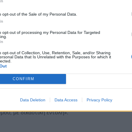
In
o opt-out of the Sale of my Personal Data.
In
to opt-out of processing my Personal Data for Targeted
ing.
In
o opt-out of Collection, Use, Retention, Sale, and/or Sharing
ersonal Data that Is Unrelated with the Purposes for which it
lected.
Out
φία θα διαπιστώσει ότι η μεσαία κοπέλα φορά
CONFIRM
βραχιολάκια εντοπισμού!
Data Deletion
Data Access
Privacy Policy
rJarDrinks γράφοντας «τίποτα καλύτερο για το
μού, με δικαστική εντολή».