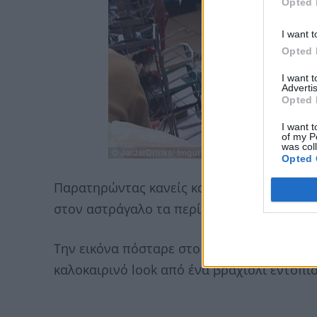
Opted 
I want t
Opted 
I want 
Advertis
Opted 
I want t
of my P
was col
Opted 
Παρατηρώντας κανείς καλύτερα τη φωτογρα
στον αστράγαλο τα περίφημα ηλεκτρονικά 
Την εικόνα πόσταρε στο Imgur o χρήστης Ja
καλοκαιρινό look από ένα βραχιόλι εντοπισ