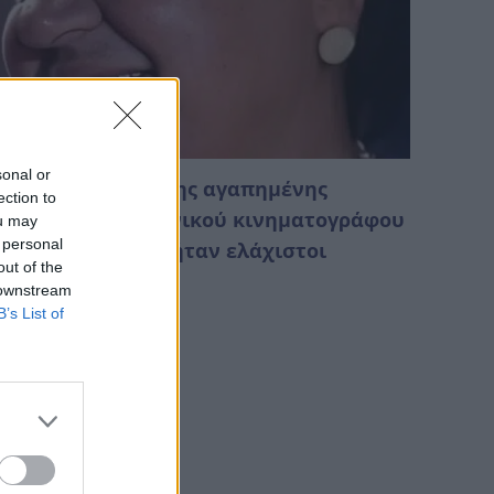
sonal or
ο θλιβερό τέλος της αγαπημένης
ection to
μαμάς» του ελληνικού κινηματογράφου
ou may
 personal
 Στην κηδεία της ήταν ελάχιστοι
out of the
Αυγούστου 2026 01:18
 downstream
B’s List of