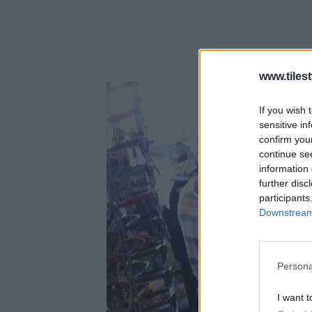
www.tiles
If you wish 
sensitive in
confirm you
continue se
information 
further disc
participants
Downstream 
Persona
I want t