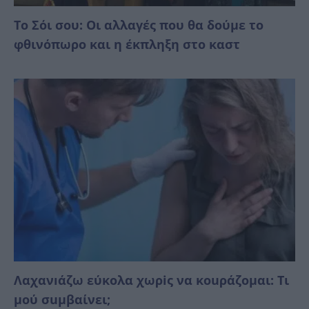
Το Σόι σου: Οι αλλαγές που θα δούμε το
φθινόπωρο και η έκπληξη στο καστ
Λαχανıάζω εύκολα χωρiς να κοuράζομαι: Τι
μού σuμβαίνει;