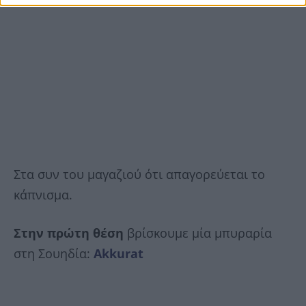
Στα συν του μαγαζιού ότι απαγορεύεται το
κάπνισμα.
Στην πρώτη θέση
βρίσκουμε μία μπυραρία
στη Σουηδία:
Akkurat