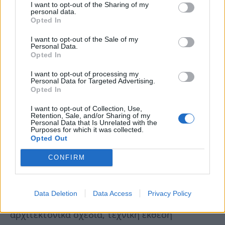
I want to opt-out of the Sharing of my
personal data.
Opted In
I want to opt-out of the Sale of my
Personal Data.
Opted In
I want to opt-out of processing my
Personal Data for Targeted Advertising.
Opted In
I want to opt-out of Collection, Use,
Retention, Sale, and/or Sharing of my
6) Τι απαιτείται για την τακτοποίηση
Personal Data that Is Unrelated with the
Purposes for which it was collected.
των αυθαίρετων κατασκευών που
Opted Out
ανήκουν στην προαναφερόμενη
CONFIRM
κατηγορία;
Data Deletion
Data Access
Privacy Policy
Απαιτείται: τοπογραφικό, διάγραμμα κάλυψης,
αρχιτεκτονικά σχέδια, τεχνική έκθεση