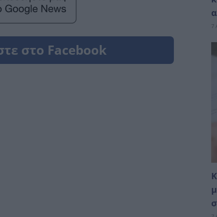
α
7 
Κ
μ
σ
7 