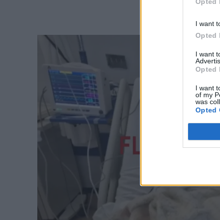
Opted 
I want t
Opted 
I want 
Advertis
Opted 
I want t
of my P
was col
Opted 