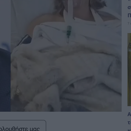
σ
Π
7 
Α
τ
κ