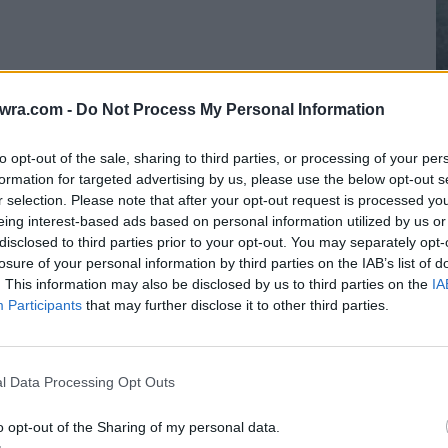
ονομική Περιφέρεια (ΥΠΕ), και ο ίδιος ο
twra.com -
Do Not Process My Personal Information
έρθηκε στο συμβάν, διαψεύδοντας τις
to opt-out of the sale, sharing to third parties, or processing of your per
οσοκομείου Πατρών
συγκρούστηκε με τρένο,
formation for targeted advertising by us, please use the below opt-out s
ό 36ωρη εφημερία, λόγω μεγάλης εξάντλησης
.
r selection. Please note that after your opt-out request is processed y
eing interest-based ads based on personal information utilized by us or
disclosed to third parties prior to your opt-out. You may separately opt-
Ο
losure of your personal information by third parties on the IAB’s list of
μ
. This information may also be disclosed by us to third parties on the
IA
Participants
that may further disclose it to other third parties.
φ
α
7 
l Data Processing Opt Outs
o opt-out of the Sharing of my personal data.