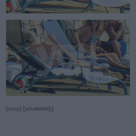
[
usay
] [youweekly]