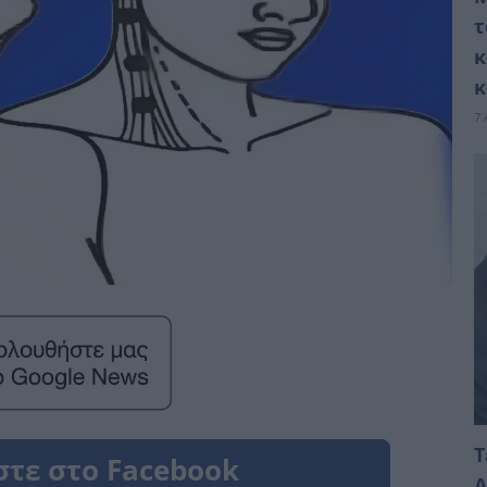
τ
κ
κ
7 
Τ
Α