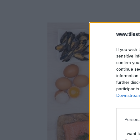
www.tiles
If you wish 
sensitive in
confirm you
continue se
information 
further disc
participants
Downstream 
Persona
I want t