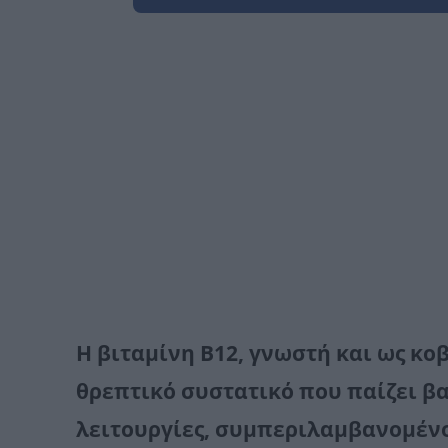
Η βιταμίνη Β12, γνωστή και ως κο
θρεπτικό συστατικό που παίζει β
λειτουργίες, συμπεριλαμβανομέν