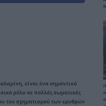
Ν
7 
βαλαμίνη, είναι ένα σημαντικό
Π
ασικό ρόλο σε πολλές σωματικές
π
α
ου του σχηματισμού των ερυθρών
ε