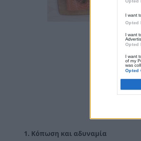
Opted 
I want t
Opted 
I want 
Advertis
Opted 
I want t
of my P
was col
Opted 
1. Κόπωση και αδυναμία